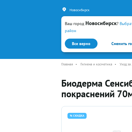
Новосибирск
Новосибирск
Ваш город
?
Выбра
район
Все верно
Сменить г
Каталог
Простуда и гр
Главная
•
Гигиена и косметика
•
Уход за
Биодерма Сенсиб
покраснений 70
% СКИДКА