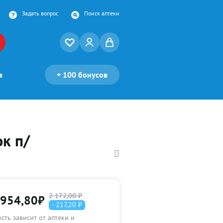
Задать вопрос
Поиск аптеки
а
+
100 бонусов
к п/
2 172,00 ₽
 954,80
₽
- 217,20 ₽
сть зависит от аптеки и