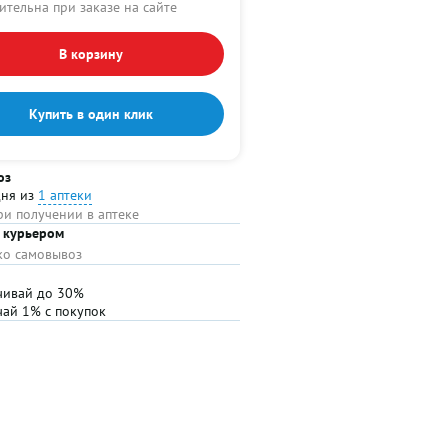
ительна при заказе на сайте
В корзину
Купить в один клик
оз
дня из
1 аптеки
ри получении в аптеке
 курьером
ько самовывоз
чивай до 30%
чай 1% с покупок