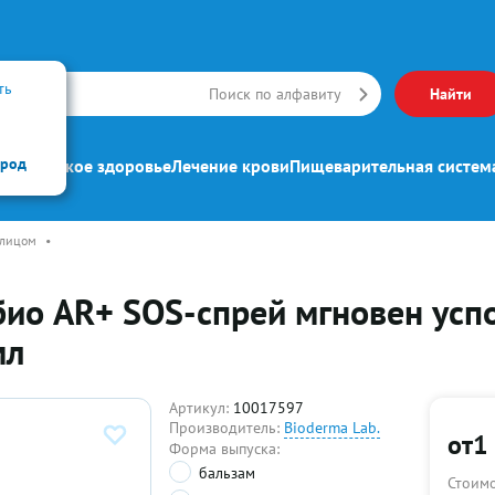
ть
Искать
Поиск по алфавиту
Найти
ород
ипп
Женское здоровье
Лечение крови
Пищеварительная систем
 лицом
•
ио AR+ SOS-спрей мгновен успо
мл
Артикул:
10017597
Производитель:
Bioderma Lab.
от
1
Форма выпуска:
бальзам
Стоимо