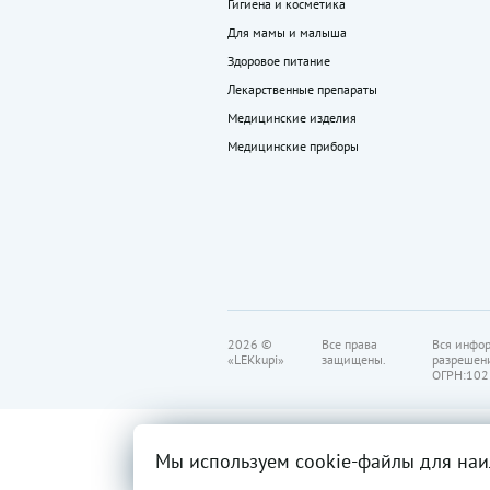
Гигиена и косметика
Для мамы и малыша
Здоровое питание
Лекарственные препараты
Медицинские изделия
Медицинские приборы
2026 ©
Все права
Вся инфор
«LEKkupi»
защищены.
разрешен
ОГРН:102
Мы используем cookie-файлы для наи