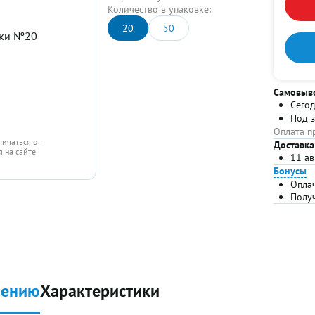
Количество в упаковке:
20
50
Самовыв
Сего
Под 
Оплата п
личаться от
Доставка
 на сайте
11 ав
Бонусы
Опла
Полу
нению
Характеристики