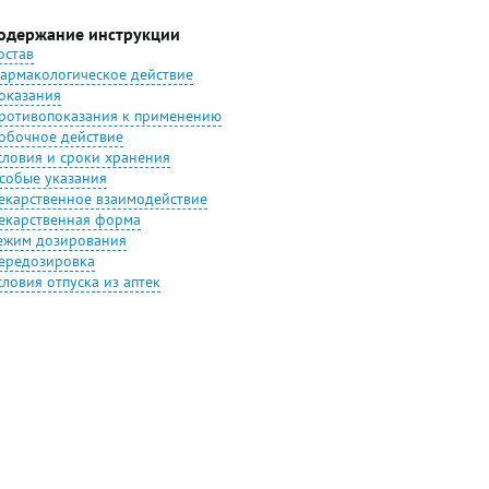
одержание инструкции
остав
армакологическое действие
оказания
ротивопоказания к применению
обочное действие
словия и сроки хранения
собые указания
екарственное взаимодействие
екарственная форма
ежим дозирования
ередозировка
словия отпуска из аптек