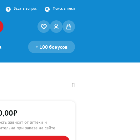
Задать вопрос
Поиск аптеки
а
+
100 бонусов
0,00
₽
сть зависит от аптеки и
ительна при заказе на сайте