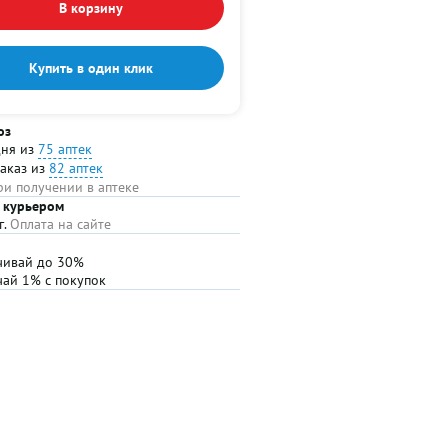
В корзину
Купить в один клик
оз
дня из
75 аптек
заказ из
82 аптек
ри получении в аптеке
 курьером
г.
Оплата на сайте
чивай до 30%
чай 1% с покупок