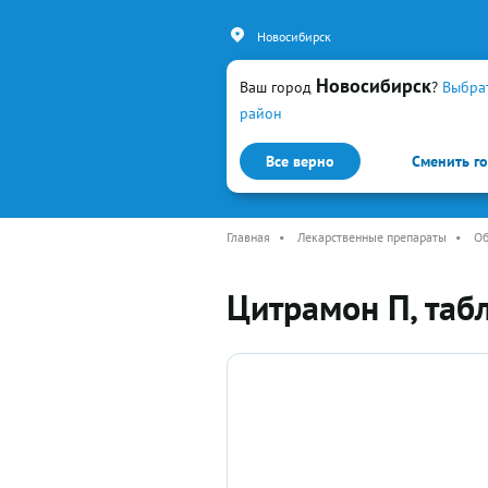
Новосибирск
Новосибирск
Ваш город
?
Выбра
район
Все верно
Сменить г
Каталог
Простуда и гр
Главная
•
Лекарственные препараты
•
О
Цитрамон П, таб