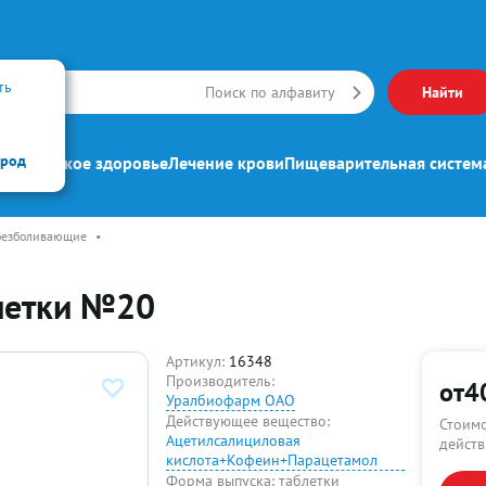
ть
Искать
Поиск по алфавиту
Найти
ород
ипп
Женское здоровье
Лечение крови
Пищеварительная систем
безболивающие
•
летки №20
Артикул:
16348
Производитель:
от
4
Уралбиофарм ОАО
Действующее вещество:
Стоимо
Ацетилсалициловая
действ
кислота+Кофеин+Парацетамол
Форма выпуска:
таблетки