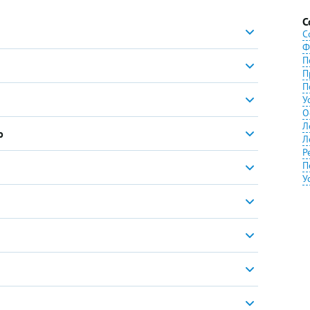
С
С
Ф
П
П
П
У
О
Л
ю
Л
Р
П
У