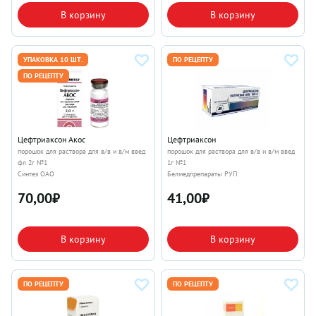
В корзину
В корзину
УПАКОВКА 10 ШТ.
ПО РЕЦЕПТУ
ПО РЕЦЕПТУ
Цефтриаксон Акос
Цефтриаксон
порошок для раствора для в/в и в/м введ
порошок для раствора для в/в и в/м введ
фл 2г №1
1г №1
Синтез ОАО
Белмедпрепараты РУП
70,00
₽
41,00
₽
В корзину
В корзину
ПО РЕЦЕПТУ
ПО РЕЦЕПТУ