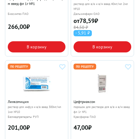
м введ фл 1г №1
раствор для в/в и в/м введ 40мг/мл 2мл
№10
Биосинтез ПАО
Дальхимфарм ОАО
от
78,59
₽
266,00
₽
84,50 ₽
- 5,91 ₽
В корзину
В корзину
ПО РЕЦЕПТУ
ПО РЕЦЕПТУ
Линкомицин
Цефтриаксон
раствор для инфуз и в/в введ 300мг/мл
порошок для раствора для в/в и в/м введ
1мл №10
фл 1г №1
Белмедпрепараты РУП
Красфарма ПАО
201,00
₽
47,00
₽