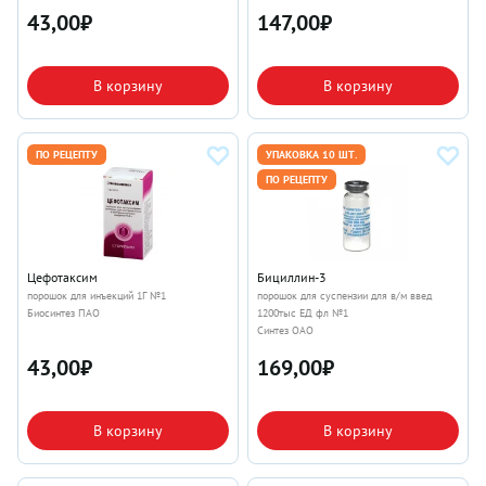
43,00
₽
147,00
₽
В корзину
В корзину
ПО РЕЦЕПТУ
УПАКОВКА 10 ШТ.
ПО РЕЦЕПТУ
Цефотаксим
Бициллин-3
порошок для инъекций 1Г №1
порошок для суспензии для в/м введ
Биосинтез ПАО
1200тыс ЕД фл №1
Синтез ОАО
43,00
₽
169,00
₽
В корзину
В корзину