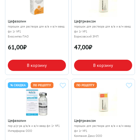
Цефазолин
Цефтриаксон
порошок для раствора для в/в и в/м введ
порошок для раствора для в/в и в/м введ
фл 1г №1
фл 1г №1
Биосинтез ПАО
Борисовский ЗМП
61,00
₽
47,00
₽
В корзину
В корзину
% СКИДКА
ПО РЕЦЕПТУ
ПО РЕЦЕПТУ
Цефазолин
Цефтриаксон
пор д/р-ра д/в/в и в/м введ фл 1г №1
порошок для раствора для в/в и в/м введ
Интерфарма ООО
фл 1г №1
Компания Деко ООО