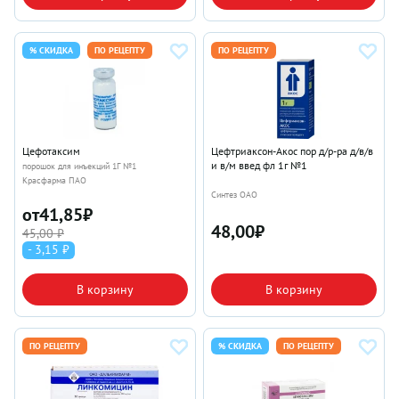
% СКИДКА
ПО РЕЦЕПТУ
ПО РЕЦЕПТУ
Цефотаксим
Цефтриаксон-Акос пор д/р-ра д/в/в
и в/м введ фл 1г №1
порошок для инъекций 1Г №1
Красфарма ПАО
Синтез ОАО
от
41,85
₽
48,00
₽
45,00 ₽
- 3,15 ₽
В корзину
В корзину
ПО РЕЦЕПТУ
% СКИДКА
ПО РЕЦЕПТУ