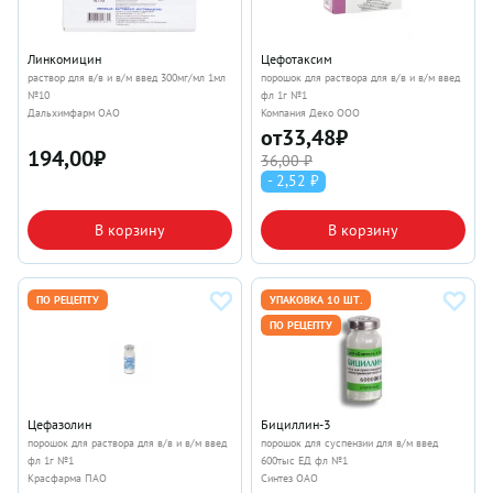
Линкомицин
Цефотаксим
раствор для в/в и в/м введ 300мг/мл 1мл
порошок для раствора для в/в и в/м введ
№10
фл 1г №1
Дальхимфарм ОАО
Компания Деко ООО
от
33,48
₽
194,00
₽
36,00 ₽
- 2,52 ₽
В корзину
В корзину
ПО РЕЦЕПТУ
УПАКОВКА 10 ШТ.
ПО РЕЦЕПТУ
Цефазолин
Бициллин-3
порошок для раствора для в/в и в/м введ
порошок для суспензии для в/м введ
фл 1г №1
600тыс ЕД фл №1
Красфарма ПАО
Синтез ОАО