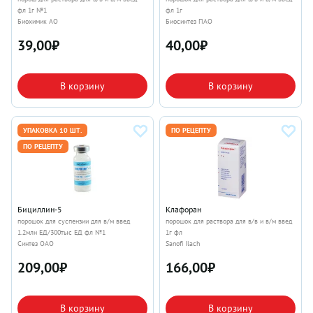
фл 1г №1
фл 1г
Биохимик АО
Биосинтез ПАО
39,00
₽
40,00
₽
В корзину
В корзину
УПАКОВКА 10 ШТ.
ПО РЕЦЕПТУ
ПО РЕЦЕПТУ
Бициллин-5
Клафоран
порошок для суспензии для в/м введ
порошок для раствора для в/в и в/м введ
1.2млн ЕД/300тыс ЕД фл №1
1г фл
Синтез ОАО
Sanofi Ilach
209,00
₽
166,00
₽
В корзину
В корзину