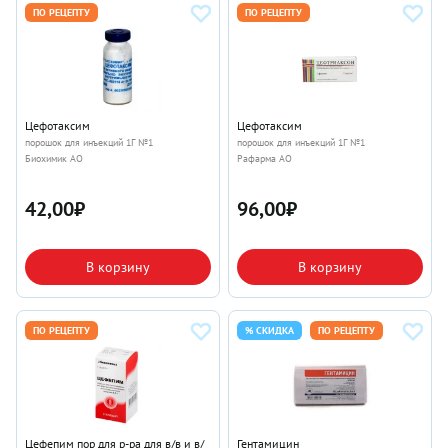
ПО РЕЦЕПТУ
ПО РЕЦЕПТУ
Цефотаксим
Цефотаксим
порошок для инъекций 1Г №1
порошок для инъекций 1Г №1
Биохимик АО
Рафарма АО
42,00
₽
96,00
₽
В корзину
В корзину
ПО РЕЦЕПТУ
% СКИДКА
ПО РЕЦЕПТУ
Цефепим пор для р-ра для в/в и в/
Гентамицин