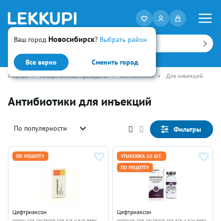
Новосибирск
Ваш город
?
Выбрать район
Искать
Все верно
Сменить город
Главная
•
Лекарственные препараты
•
Антибиотики
•
Для инъекций
Антибиотики для инъекций
По популярности
Фильтры
ПО РЕЦЕПТУ
УПАКОВКА 10 ШТ.
ПО РЕЦЕПТУ
Цефтриаксон
Цефтриаксон
порош для раствора для в/в и в/м введ
порошок для раствора для в/в и в/м введ