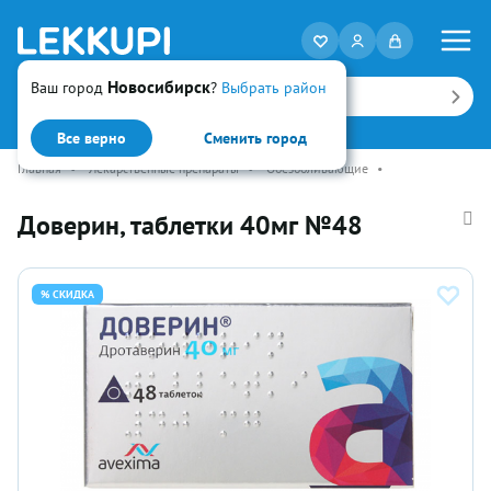
Новосибирск
Ваш город
?
Выбрать район
Искать
Все верно
Сменить город
Главная
•
Лекарственные препараты
•
Обезболивающие
•
Доверин, таблетки 40мг №48
% СКИДКА