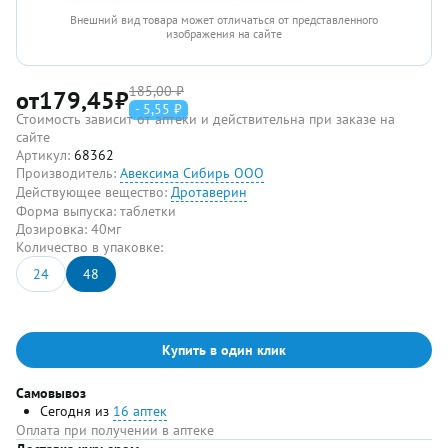
Внешний вид товара может отличаться от представленного
изображения на сайте
185,00 ₽
от
179,45
₽
- 5,55 ₽
Стоимость зависит от аптеки и действительна при заказе на
сайте
Артикул:
68362
Производитель:
Авексима Сибирь ООО
Действующее вещество:
Дротаверин
Форма выпуска:
таблетки
Дозировка:
40мг
Количество в упаковке:
24
48
Купить в один клик
Самовывоз
Сегодня из
16 аптек
Оплата при получении в аптеке