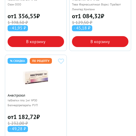
Озон ООО
Тева Фармасьютикал Воркс Прайвэт
Лимитед Компани
от
1 356,55
₽
от
1 084,32
₽
1 398,50 ₽
1 129,50 ₽
- 41,95 ₽
- 45,18 ₽
В корзину
В корзину
% СКИДКА
ПО РЕЦЕПТУ
Анастрозол
таблетки ппо 1мг №30
Белмедпрепараты РУП
от
1 182,72
₽
1 232,00 ₽
- 49,28 ₽