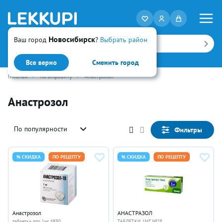
Новосибирск
Ваш город
?
Выбрать район
Искать
Все верно
Сменить город
Главная
•
по алфавиту
•
Анастрозол
Анастрозол
По популярности
Фильтры
% СКИДКА
ПО РЕЦЕПТУ
% СКИДКА
ПО РЕЦЕПТУ
Анастрозол
АНАСТРАЗОЛ
таблетки ппо 1мг №30
ТАБЛЕТКИ 1МГ №28