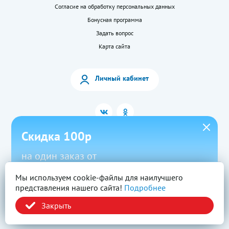
Согласие на обработку персональных данных
Бонусная программа
Задать вопрос
Карта сайта
Личный кабинет
Скидка 100р
на один заказ от
1500р в приложении
Мы используем cookie-файлы для наилучшего
2026 © «LEKkupi»
Все права защищены.
представления нашего сайта!
Подробнее
Новый
Скачать
Промокод
Вся информация на сайте — собственность ООО «Моя аптека». Публикация с
сайта www.lekkupi.ru без разрешения запрещена.
Закрыть
ОГРН:1025404723585, Лицензия № Л042-01125-54/00269824.
Политика конфиденциальности