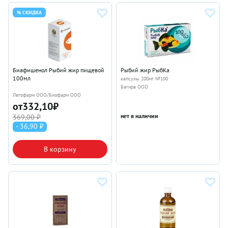
% СКИДКА
Биафишенол Рыбий жир пищевой
Рыбий жир РыбКа
100мл
капсулы 200мг №100
Багира ООО
Летофарм ООО/Биофарм ООО
от
332,10
₽
нет в наличии
369,00 ₽
- 36,90 ₽
В корзину