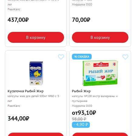
лет
Мирролла ООО
РеалКапс
437,00
₽
70,00
₽
В корзину
В корзину
% СКИДКА
Кусалочка Рыбий Жир
Рыбий Жир
капсулы жев для детей 500мг №60 с 3
капсулы №100 экстр валерианы и
лет
пустырника
РеалКапс
Мирролла ООО
от
93,10
₽
344,00
₽
98,00 ₽
- 4,90 ₽