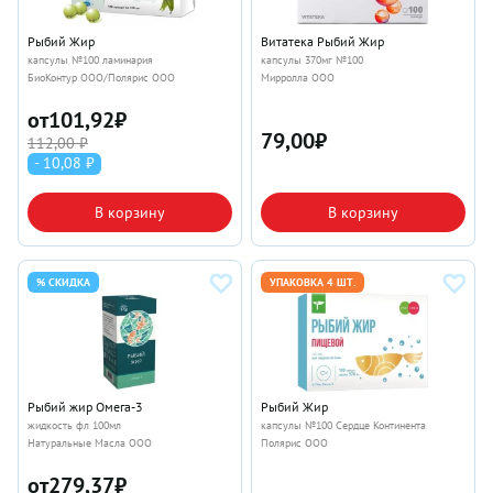
Рыбий Жир
Витатека Рыбий Жир
капсулы №100 ламинария
капсулы 370мг №100
БиоКонтур ООО/Полярис ООО
Мирролла ООО
от
101,92
₽
79,00
₽
112,00 ₽
- 10,08 ₽
В корзину
В корзину
% СКИДКА
УПАКОВКА 4 ШТ.
Рыбий жир Омега-3
Рыбий Жир
жидкость фл 100мл
капсулы №100 Сердце Континента
Натуральные Масла ООО
Полярис ООО
от
279,37
₽