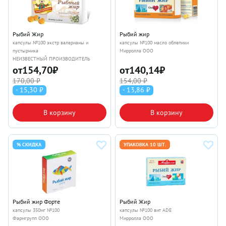
Рыбий Жир
Рыбий жир
капсулы №100 экстр валерианы и
капсулы №100 масло облепихи
пустырника
Мирролла ООО
НЕИЗВЕСТНЫЙ ПРОИЗВОДИТЕЛЬ
от
154,70
₽
от
140,14
₽
170,00 ₽
154,00 ₽
- 15,30 ₽
- 13,86 ₽
В корзину
В корзину
% СКИДКА
УПАКОВКА 10 ШТ.
Рыбий жир Форте
Рыбий Жир
капсулы 350мг №100
капсулы №100 вит ADE
Фармгрупп ООО
Мирролла ООО