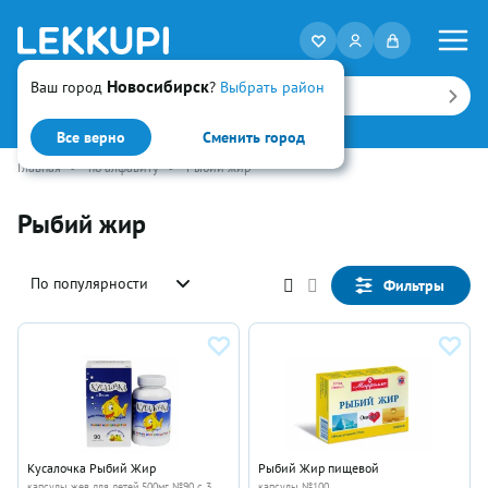
Новосибирск
Ваш город
?
Выбрать район
Искать
Все верно
Сменить город
Главная
•
по алфавиту
•
Рыбий жир
Рыбий жир
По популярности
Фильтры
Кусалочка Рыбий Жир
Рыбий Жир пищевой
капсулы жев для детей 500мг №90 с 3
капсулы №100