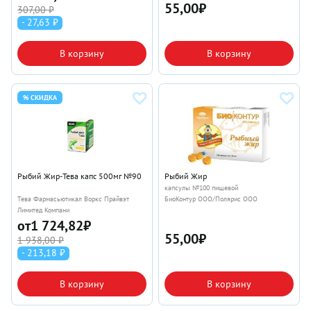
55,00
₽
307,00 ₽
- 27,63 ₽
В корзину
В корзину
% СКИДКА
Рыбий Жир-Тева капс 500мг №90
Рыбий Жир
капсулы №100 пищевой
Тева Фармасьютикал Воркс Прайвэт
БиоКонтур ООО/Полярис ООО
Лимитед Компани
от
1 724,82
₽
55,00
₽
1 938,00 ₽
- 213,18 ₽
В корзину
В корзину