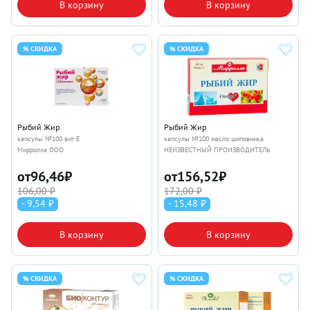
В корзину
В корзину
% СКИДКА
% СКИДКА
Рыбий Жир
Рыбий Жир
капсулы №100 вит Е
капсулы №100 масло шиповника
Мирролла ООО
НЕИЗВЕСТНЫЙ ПРОИЗВОДИТЕЛЬ
от
96,46
₽
от
156,52
₽
106,00 ₽
172,00 ₽
- 9,54 ₽
- 15,48 ₽
В корзину
В корзину
% СКИДКА
% СКИДКА