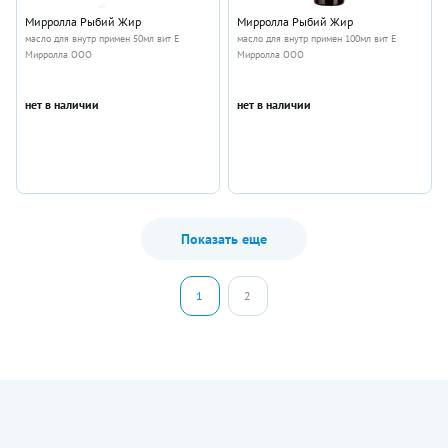
Мирролла Рыбий Жир
Мирролла Рыбий Жир
масло для внутр примен 50мл вит Е
масло для внутр примен 100мл вит E
Мирролла ООО
Мирролла ООО
нет в наличии
нет в наличии
Показать еще
1
2