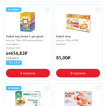
% СКИДКА
Рыбий жир Омега-3 для детей
Рыбий Жир
капсулы 700мг №90 малина/яблоко/
капсулы 300мг №100
мультифрукт
РеалКапс
Полярис ООО
от
656,82
₽
85,00
₽
738,00 ₽
- 81,18 ₽
В корзину
В корзину
% СКИДКА