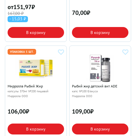
от
151,97
₽
70,00
₽
167,00 ₽
- 15,03 ₽
В корзину
В корзину
УПАКОВКА 5 ШТ.
Мирролла Рыбий Жир
Рыбий жир детский вит ADE
капсулы 370мг №200 пищевой
капс №100 б/вкуса
Мирролла ООО
Мирролла ООО
106,00
₽
109,00
₽
В корзину
В корзину