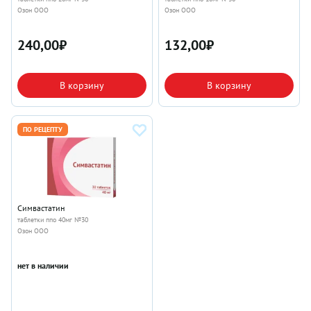
Озон ООО
Озон ООО
240,00
₽
132,00
₽
В корзину
В корзину
ПО РЕЦЕПТУ
Симвастатин
таблетки ппо 40мг №30
Озон ООО
нет в наличии