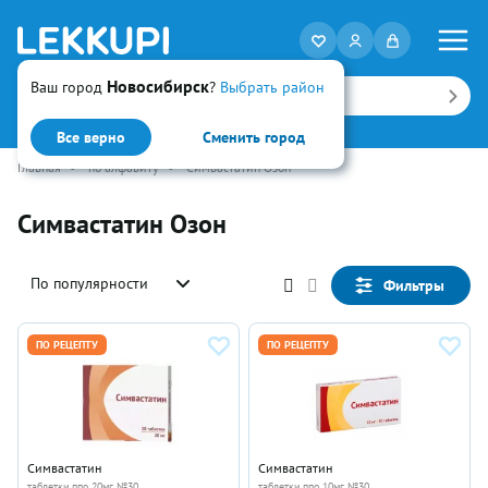
Новосибирск
Ваш город
?
Выбрать район
Искать
Все верно
Сменить город
Главная
•
по алфавиту
•
Симвастатин Озон
Симвастатин Озон
По популярности
Фильтры
ПО РЕЦЕПТУ
ПО РЕЦЕПТУ
Симвастатин
Симвастатин
таблетки ппо 20мг №30
таблетки ппо 10мг №30