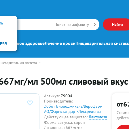
ть
Искать
Поиск по алфавиту
Найти
ород
ипп
Женское здоровье
Лечение крови
Пищеварительная систем
щеварительная система
•
667мг/мл 500мл сливовый вкус
Артикул:
79004
Производитель:
от
6
Эббот Биолоджикалз/Верофарм
АО/Фармстандарт-Лексредства
Стоимо
Действующее вещество:
Лактулоза
действ
Форма выпуска:
сироп
Дозировка:
667мг/мл