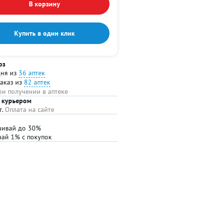
В корзину
Купить в один клик
оз
дня из
36 аптек
заказ из
82 аптек
ри получении в аптеке
 курьером
г.
Оплата на сайте
чивай до 30%
чай 1% с покупок