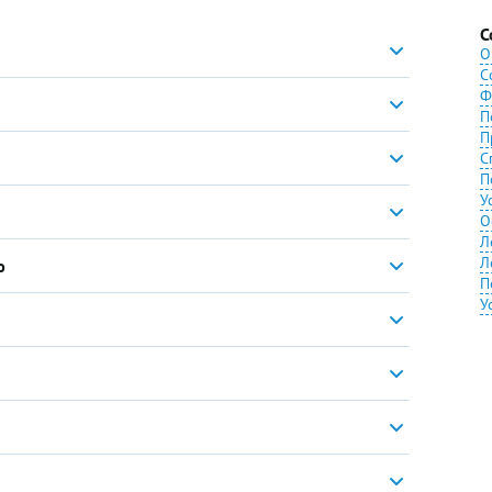
С
О
С
Ф
П
П
С
П
У
О
Л
Л
ю
П
У