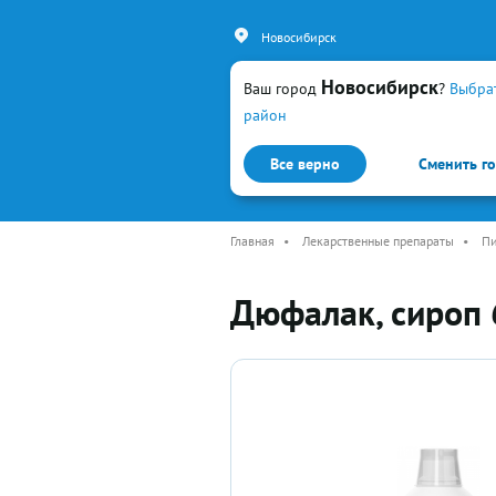
Новосибирск
Новосибирск
Ваш город
?
Выбра
район
Все верно
Сменить г
Каталог
Простуда и гр
Главная
•
Лекарственные препараты
•
Пи
Дюфалак, сироп 