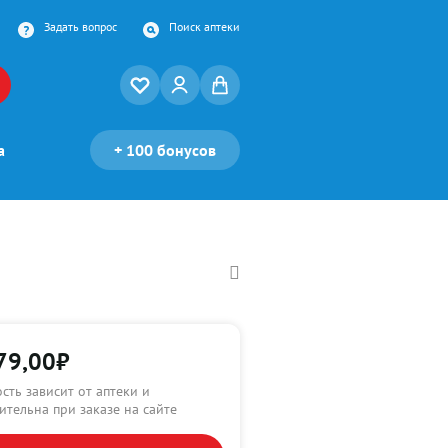
Задать вопрос
Поиск аптеки
а
+
100 бонусов
79,00
₽
сть зависит от аптеки и
ительна при заказе на сайте