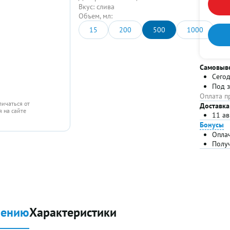
Вкус:
слива
Объем, мл:
15
200
500
1000
Самовыв
Сего
Под 
Оплата п
личаться от
Доставка
 на сайте
11 ав
Бонусы
Опла
Полу
нению
Характеристики