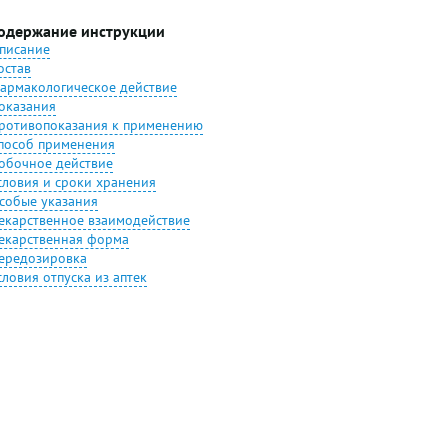
одержание инструкции
писание
остав
армакологическое действие
оказания
ротивопоказания к применению
пособ применения
обочное действие
словия и сроки хранения
собые указания
екарственное взаимодействие
екарственная форма
ередозировка
словия отпуска из аптек