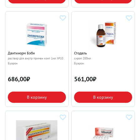
Дантинорм Бэби
Стодаль
раствор для внутр примен конт 1мл №10
сироп 200мл
Буарон
Буарон
686,00
₽
561,00
₽
В корзину
В корзину