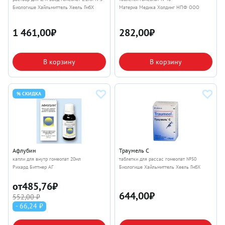
Биологише Хайльмиттель Хеель ГмбХ
Материа Медика Холдинг НПФ ООО
1 461,00
₽
282,00
₽
В корзину
В корзину
% СКИДКА
Афлубин
Траумель С
капли для внутр гомеопат 20мл
таблетки для рассас гомеопат №50
Рихард Биттнер АГ
Биологише Хайльмиттель Хеель ГмбХ
от
485,76
₽
644,00
₽
552,00 ₽
- 66,24 ₽