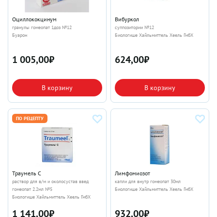
Оциллококцинум
Вибуркол
гранулы гомеопат 1доз №12
суппозитории №12
Буарон
Биологише Хайльмиттель Хеель ГмбХ
1 005,00
₽
624,00
₽
В корзину
В корзину
ПО РЕЦЕПТУ
Траумель С
Лимфомиозот
раствор для в/м и околосустав введ
капли для внутр гомеопат 30мл
гомеопат 2.2мл №5
Биологише Хайльмиттель Хеель ГмбХ
Биологише Хайльмиттель Хеель ГмбХ
1 141,00
₽
932,00
₽