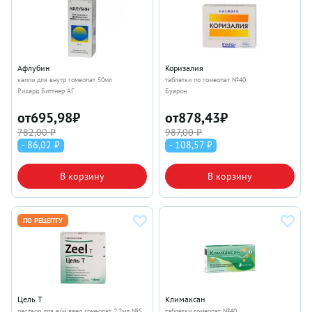
Афлубин
Коризалия
капли для внутр гомеопат 50мл
таблетки по гомеопат №40
Рихард Биттнер АГ
Буарон
от
695,98
₽
от
878,43
₽
782,00 ₽
987,00 ₽
- 86,02 ₽
- 108,57 ₽
В корзину
В корзину
ПО РЕЦЕПТУ
Цель Т
Климаксан
раствор для в/м введ гомеопат 2.2мл №5
таблетки гомеопат №40