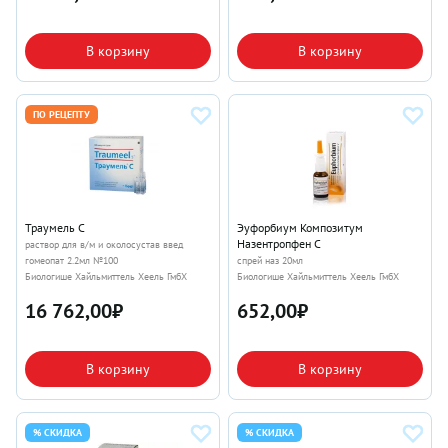
В корзину
В корзину
ПО РЕЦЕПТУ
Траумель С
Эуфорбиум Композитум
Назентропфен С
раствор для в/м и околосустав введ
гомеопат 2.2мл №100
спрей наз 20мл
Биологише Хайльмиттель Хеель ГмбХ
Биологише Хайльмиттель Хеель ГмбХ
16 762,00
₽
652,00
₽
В корзину
В корзину
% СКИДКА
% СКИДКА