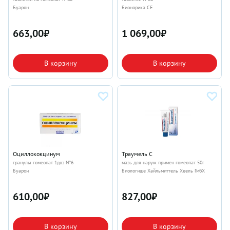
Буарон
Бионорика СЕ
663,00
₽
1 069,00
₽
В корзину
В корзину
Оциллококцинум
Траумель С
гранулы гомеопат 1доз №6
мазь для наруж примен гомеопат 50г
Буарон
Биологише Хайльмиттель Хеель ГмбХ
610,00
₽
827,00
₽
В корзину
В корзину