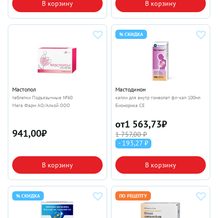
В корзину
В корзину
% СКИДКА
Мастопол
Мастодинон
таблетки Подъязычные №60
капли для внутр гомеопат фл-кап 100мл
Мега Фарм АО/Алкой ООО
Бионорика СЕ
от
1 563,73
₽
941,00
₽
1 757,00 ₽
- 193,27 ₽
В корзину
В корзину
% СКИДКА
ПО РЕЦЕПТУ