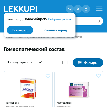
Новосибирск
Ваш город
?
Выбрать район
Искать
Все верно
Сменить город
Главная
•
Действующее вещество
Гомеопатический состав
Гомеопатический состав
По популярности
Фильтры
Гомеовокс
Мастодинон
таблетки по гомеопат №60
таблетки №60