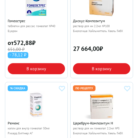
Гомеострес
Дискус-Композитум
таблетки для рассас гомеопат №40
раствор для ин 2.2мл №100
Буарон
Биологише Хайльмиттель Хеель ГмбХ
от
572,88
₽
27 664,00
₽
651,00 ₽
- 78,12 ₽
В корзину
В корзину
% СКИДКА
ПО РЕЦЕПТУ
Ременс
Церебрум-Композитум Н
капли для внутр гомеопат 50мл
раствор для ин гомеопат 2.2мл №5
Рихард Биттнер АГ
Биологише Хайльмиттель Хеель ГмбХ