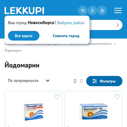
Новосибирск
Ваш город
?
Выбрать район
Искать
Все верно
Сменить город
Главная
•
Лекарственные препараты
•
Витамины и микроэлементы
•
Йодомарин
Йодомарин
По популярности
Фильтры