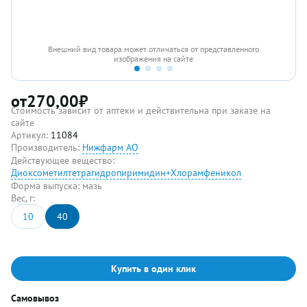
Внешний вид товара может отличаться от представленного
изображения на сайте
от
270,00
₽
Стоимость зависит от аптеки и действительна при заказе на
сайте
Артикул:
11084
Производитель:
Нижфарм АО
Действующее вещество:
Диоксометилтетрагидропиримидин+Хлорамфеникол
Форма выпуска:
мазь
Вес, г:
10
40
Купить в один клик
Самовывоз