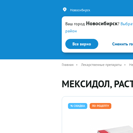
Новосибирск
Новосибирск
Ваш город
?
Выбра
район
Все верно
Сменить г
Каталог
Простуда и гр
Главная
•
Лекарственные препараты
•
Не
МЕКСИДОЛ, РАС
% СКИДКА
ПО РЕЦЕПТУ