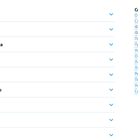
С
О
С
Ф
Ф
П
ка
П
У
О
Л
Л
Р
П
У
ю
С