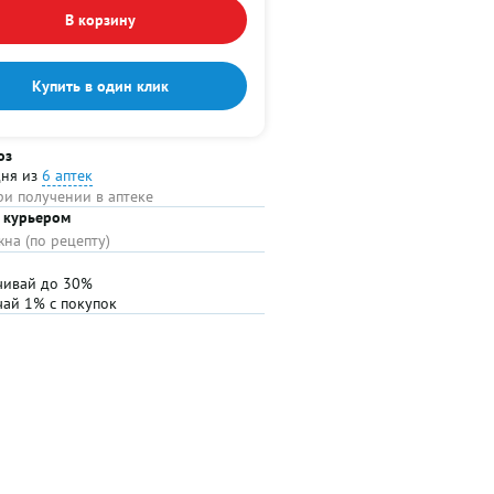
В корзину
Купить в один клик
оз
дня из
6 аптек
ри получении в аптеке
 курьером
на (по рецепту)
чивай до 30%
чай 1% с покупок