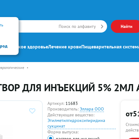
ть
Искать
Поиск по алфавиту
Найти
ород
ипп
Женское здоровье
Лечение крови
Пищеварительная систем
врологические
•
ТВОР ДЛЯ ИНЪЕКЦИЙ 5% 2МЛ
Артикул:
11683
Производитель:
Эллара ООО
от
5
Действующее вещество:
Этилметилгидроксипиридина
Стоимо
сукцинат
действ
Форма выпуска:
раствор для инъекций