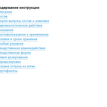
одержание инструкции
писание
остав
орма выпуска, состав и упаковка
армакологическое действие
оказания
ротивопоказания к применению
словия и сроки хранения
собые указания
екарственное взаимодействие
екарственная форма
ежим дозирования
ередозировка
словия отпуска из аптек
ертификаты