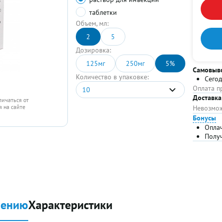
таблетки
Объем, мл:
2
5
Дозировка:
125мг
250мг
5%
Самовыв
Количество в упаковке:
Сего
Оплата п
10
Доставка
личаться от
 на сайте
Невозмож
Бонусы
Опла
Полу
нению
Характеристики