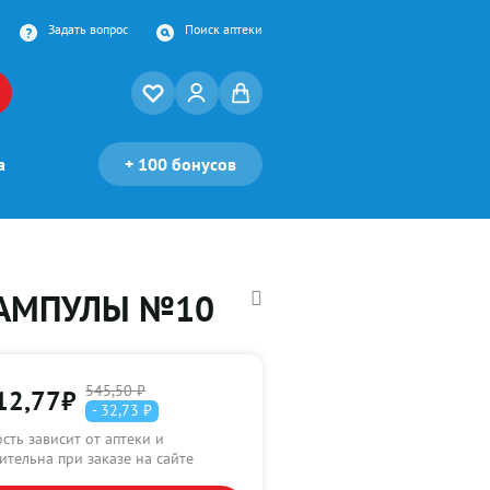
Задать вопрос
Поиск аптеки
а
+
100 бонусов
 АМПУЛЫ №10
545,50 ₽
12,77
₽
- 32,73 ₽
сть зависит от аптеки и
ительна при заказе на сайте