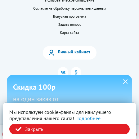
Пользовательское соглашение
Согласие на обработку персональных данных
Бонусная программа
Задать вопрос
Карта сайта
Личный кабинет
Скидка 100р
на один заказ от
1500р в приложении
Мы используем cookie-файлы для наилучшего
2026 © «LEKkupi»
Все права защищены.
представления нашего сайта!
Подробнее
Новый
Скачать
Промокод
Вся информация на сайте — собственность ООО «Моя аптека». Публикация с
сайта www.lekkupi.ru без разрешения запрещена.
Закрыть
ОГРН:1025404723585, Лицензия № Л042-01125-54/00269824.
Политика конфиденциальности
В корзину
за 761,00 ₽