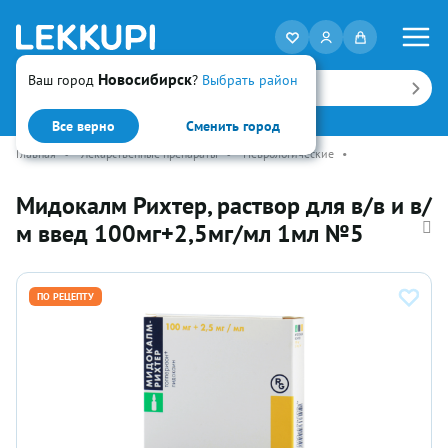
Новосибирск
Ваш город
?
Выбрать район
Искать
Все верно
Сменить город
Главная
•
Лекарственные препараты
•
Неврологические
•
Мидокалм Рихтер, раствор для в/в и в/
м введ 100мг+2,5мг/мл 1мл №5
ПО РЕЦЕПТУ