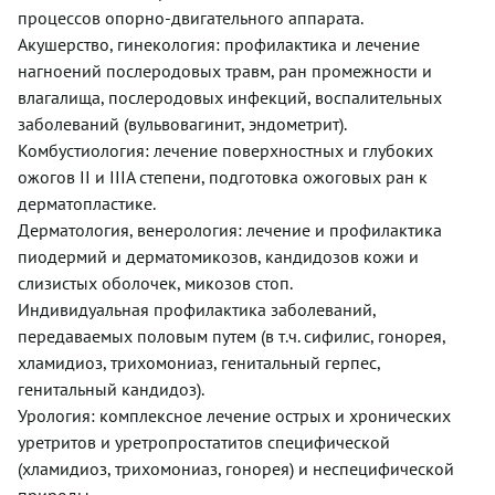
процессов опорно-двигательного аппарата.
Акушерство, гинекология: профилактика и лечение
нагноений послеродовых травм, ран промежности и
влагалища, послеродовых инфекций, воспалительных
заболеваний (вульвовагинит, эндометрит).
Комбустиология: лечение поверхностных и глубоких
ожогов II и IIIA степени, подготовка ожоговых ран к
дерматопластике.
Дерматология, венерология: лечение и профилактика
пиодермий и дерматомикозов, кандидозов кожи и
слизистых оболочек, микозов стоп.
Индивидуальная профилактика заболеваний,
передаваемых половым путем (в т.ч. сифилис, гонорея,
хламидиоз, трихомониаз, генитальный герпес,
генитальный кандидоз).
Урология: комплексное лечение острых и хронических
уретритов и уретропростатитов специфической
(хламидиоз, трихомониаз, гонорея) и неспецифической