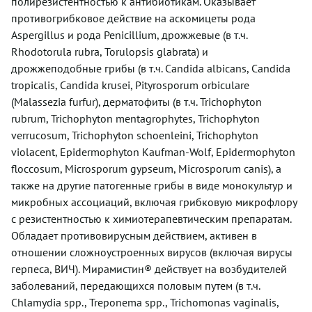
полирезистентностью к антибиотикам. Оказывает
противогрибковое действие на аскомицеты рода
Aspergillus и рода Penicillium, дрожжевые (в т.ч.
Rhodotorula rubra, Torulopsis glabrata) и
дрожжеподобные грибы (в т.ч. Candida albicans, Candida
tropicalis, Candida krusei, Pityrosporum orbiculare
(Malassezia furfur), дерматофиты (в т.ч. Trichophyton
rubrum, Trichophyton mentagrophytes, Trichophyton
verrucosum, Trichophyton schoenleini, Trichophyton
violacent, Epidermophyton Kaufman-Wolf, Epidermophyton
floccosum, Microsporum gypseum, Microsporum canis), а
также на другие патогенные грибы в виде монокультур и
микробных ассоциаций, включая грибковую микрофлору
с резистентностью к химиотерапевтическим препаратам.
Обладает противовирусным действием, активен в
отношении сложноустроенных вирусов (включая вирусы
герпеса, ВИЧ). Мирамистин® действует на возбудителей
заболеваний, передающихся половым путем (в т.ч.
Chlamydia spp., Treponema spp., Trichomonas vaginalis,