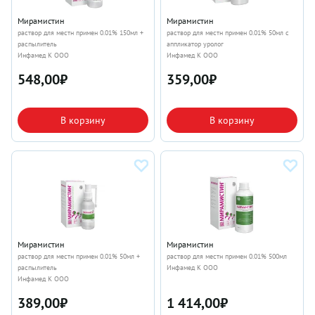
Мирамистин
Мирамистин
раствор для местн примен 0.01% 150мл +
раствор для местн примен 0.01% 50мл c
распылитель
аппликатор уролог
Инфамед К ООО
Инфамед К ООО
548,00
₽
359,00
₽
В корзину
В корзину
Мирамистин
Мирамистин
раствор для местн примен 0.01% 50мл +
раствор для местн примен 0.01% 500мл
распылитель
Инфамед К ООО
Инфамед К ООО
389,00
₽
1 414,00
₽