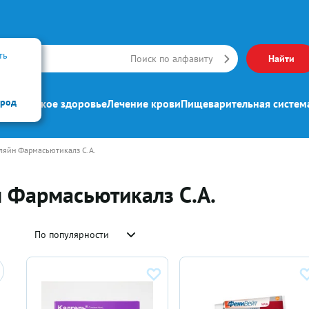
ть
Искать
Поиск по алфавиту
Найти
ород
ипп
Женское здоровье
Лечение крови
Пищеварительная систем
ляйн Фармасьютикалз С.А.
 Фармасьютикалз С.А.
По популярности