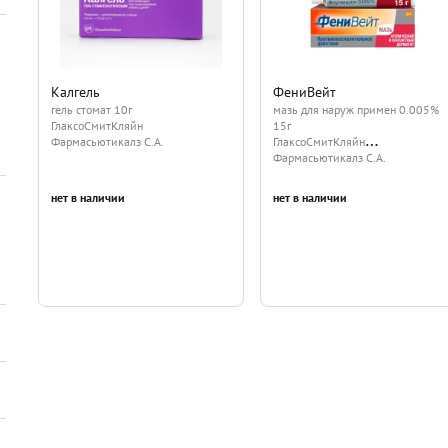
Калгель
ФениВейт
гель стомат 10г
мазь для наруж примен 0.005%
ГлаксоСмитКляйн
15г
Фармасьютикалз С.А.
ГлаксоСмитКляйн
Фармасьютикалз С.А.
нет в наличии
нет в наличии