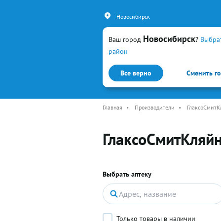
Новосибирск
Новосибирск
Ваш город
?
Выбра
район
Все верно
Сменить г
Каталог
Простуда и гр
Главная
•
Производители
•
ГлаксоСмитК
ГлаксоСмитКляйн
Выбрать аптеку
Только товары в наличии