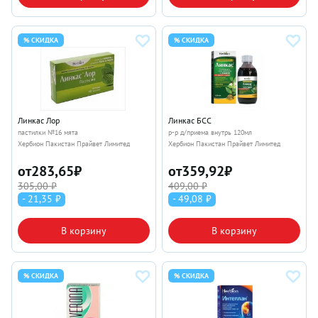
% СКИДКА
% СКИДКА
Линкас Лор
Линкас БСС
пастилки №16 мята
р-р д/приема внутрь 120мл
Хербион Пакистан Прайвет Лимитед
Хербион Пакистан Прайвет Лимитед
от
283,65
₽
от
359,92
₽
305,00 ₽
409,00 ₽
- 21,35 ₽
- 49,08 ₽
В корзину
В корзину
% СКИДКА
% СКИДКА