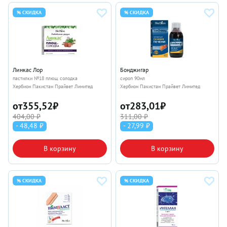
% СКИДКА
% СКИДКА
Линкас Лор
Бонджигар
пастилки №18 плющ солодка
сироп 90мл
Хербион Пакистан Прайвет Лимитед
Хербион Пакистан Прайвет Лимитед
от
355,52
₽
от
283,01
₽
404,00 ₽
311,00 ₽
- 48,48 ₽
- 27,99 ₽
В корзину
В корзину
% СКИДКА
% СКИДКА