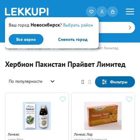
Новосибирск
Ваш город
?
Выбрать район
Искать
Все верно
Сменить город
Главная
•
Производители
•
Хербион Пакистан Прайвет Лимитед
Хербион Пакистан Прайвет Лимитед
По популярности
Фильтры
Линкас
Линкас Лор
сироп 90мл
пастилки №16 апельсин