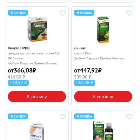
% СКИДКА
% СКИДКА
Линкас ОРВИ
Линкас
гранулы для раствора внутр саше 5.6г
сироп 150мл
№10 лимон
Хербион Пакистан Прайвет Лимитед
Хербион Пакистан Прайвет Лимитед
от
366,08
₽
от
447,92
₽
416,00 ₽
509,00 ₽
- 49,92 ₽
- 61,08 ₽
В корзину
В корзину
% СКИДКА
% СКИДКА