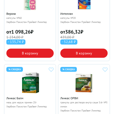
Верона
Интеллан
капсулы №60
капсулы №20
Хербион Пакистан Прайвет Лимитед
Хербион Пакистан Прайвет Лимитед
от
1 098,26
₽
от
386,32
₽
1 234,00 ₽
439,00 ₽
- 135,74 ₽
- 52,68 ₽
В корзину
В корзину
% СКИДКА
% СКИДКА
Линкас Балм
Линкас ОРВИ
мазь для наруж примен 25г
гранулы для раствора внутр саше 5.6г №5
Хербион Пакистан Прайвет Лимитед
лимон
Хербион Пакистан Прайвет Лимитед