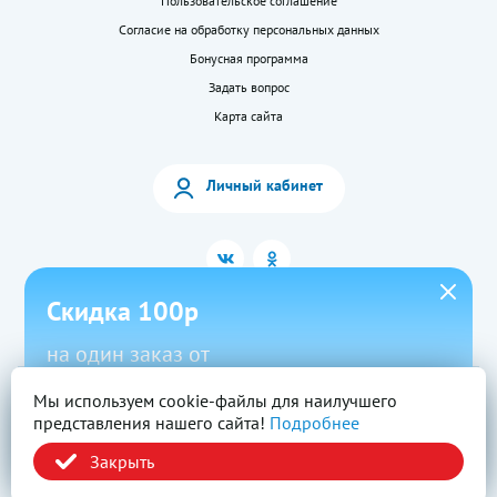
Пользовательское соглашение
Согласие на обработку персональных данных
Бонусная программа
Задать вопрос
Карта сайта
Личный кабинет
Скидка 100р
на один заказ от
1500р в приложении
Мы используем cookie-файлы для наилучшего
2026 © «LEKkupi»
Все права защищены.
представления нашего сайта!
Подробнее
Новый
Скачать
Промокод
Вся информация на сайте — собственность ООО «Моя аптека». Публикация с
сайта www.lekkupi.ru без разрешения запрещена.
Закрыть
ОГРН:1025404723585, Лицензия № Л042-01125-54/00269824.
Политика конфиденциальности