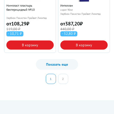
Нимпласт пластырь
Интеллан
бактерицидный №10
сироп 90мл
Хербион Пакистан Прайвет Лимитед
Хербион Пакистан Прайвет Лимитед
от
108,29
₽
от
387,20
₽
119,00 ₽
440,00 ₽
- 10,71 ₽
- 52,80 ₽
В корзину
В корзину
Показать еще
1
2