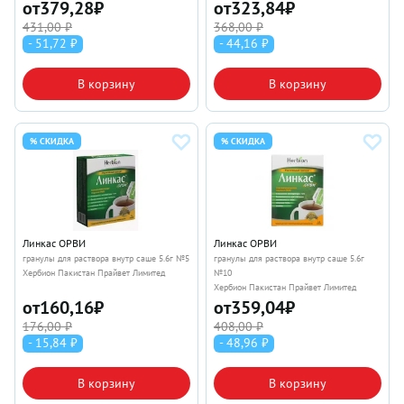
от
379,28
₽
от
323,84
₽
431,00 ₽
368,00 ₽
- 51,72 ₽
- 44,16 ₽
В корзину
В корзину
% СКИДКА
% СКИДКА
Линкас ОРВИ
Линкас ОРВИ
гранулы для раствора внутр саше 5.6г №5
гранулы для раствора внутр саше 5.6г
Хербион Пакистан Прайвет Лимитед
№10
Хербион Пакистан Прайвет Лимитед
от
160,16
₽
от
359,04
₽
176,00 ₽
408,00 ₽
- 15,84 ₽
- 48,96 ₽
В корзину
В корзину