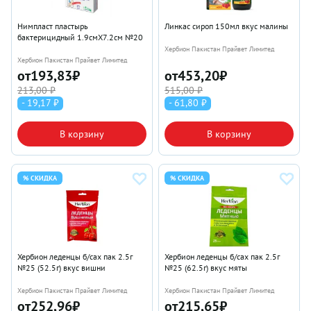
Нимпласт пластырь
Линкас сироп 150мл вкус малины
бактерицидный 1.9смX7.2см №20
Хербион Пакистан Прайвет Лимитед
Хербион Пакистан Прайвет Лимитед
от
193,83
₽
от
453,20
₽
213,00 ₽
515,00 ₽
- 19,17 ₽
- 61,80 ₽
В корзину
В корзину
% СКИДКА
% СКИДКА
Хербион леденцы б/сах пак 2.5г
Хербион леденцы б/сах пак 2.5г
№25 (52.5г) вкус вишни
№25 (62.5г) вкус мяты
Хербион Пакистан Прайвет Лимитед
Хербион Пакистан Прайвет Лимитед
от
252,96
₽
от
215,65
₽