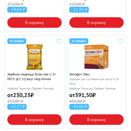
272,00 ₽
227,00 ₽
- 19,04 ₽
- 11,35 ₽
В корзину
В корзину
% СКИДКА
% СКИДКА
Хербион леденцы б/сах пак 2.5г
Энтофит Лакс
№25 (62.5г) вкус мед-лимон
порошок для суспензии для внутр 5.15г
№10
Хербион Пакистан Прайвет Лимитед
Хербион Пакистан Прайвет Лимитед
от
230,23
₽
от
391,50
₽
253,00 ₽
435,00 ₽
- 22,77 ₽
- 43,50 ₽
В корзину
В корзину