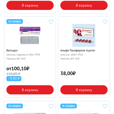
В корзину
В корзину
% СКИДКА
Валидол
Альфа-Токоферола Ацетат
капсулы подъязычн 50мг №20
капсулы 100мг №10
Мелиген ФП ЗАО
Мелиген ФП ЗАО
от
100,10
₽
38,00
₽
110,00 ₽
- 9,90 ₽
В корзину
В корзину
% СКИДКА
% СКИДКА