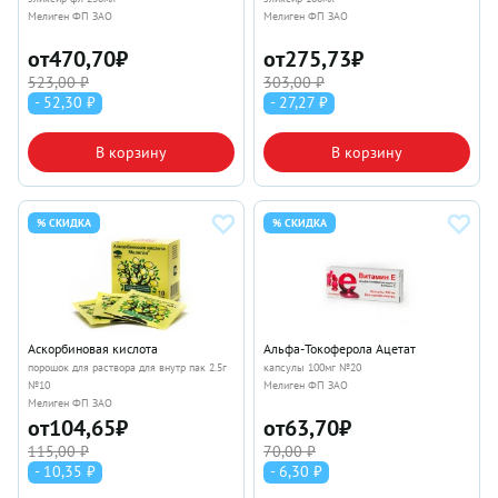
Мелиген ФП ЗАО
Мелиген ФП ЗАО
от
470,70
₽
от
275,73
₽
523,00 ₽
303,00 ₽
- 52,30 ₽
- 27,27 ₽
В корзину
В корзину
% СКИДКА
% СКИДКА
Аскорбиновая кислота
Альфа-Токоферола Ацетат
порошок для раствора для внутр пак 2.5г
капсулы 100мг №20
№10
Мелиген ФП ЗАО
Мелиген ФП ЗАО
от
104,65
₽
от
63,70
₽
115,00 ₽
70,00 ₽
- 10,35 ₽
- 6,30 ₽