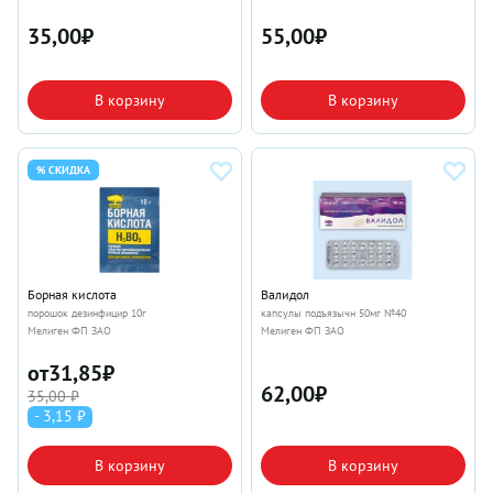
35,00
₽
55,00
₽
В корзину
В корзину
% СКИДКА
Борная кислота
Валидол
порошок дезинфицир 10г
капсулы подъязычн 50мг №40
Мелиген ФП ЗАО
Мелиген ФП ЗАО
от
31,85
₽
62,00
₽
35,00 ₽
- 3,15 ₽
В корзину
В корзину