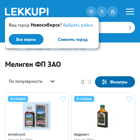
Новосибирск
Ваш город
?
Выбрать район
Искать
Все верно
Сменить город
Главная
•
Производители
•
Мелиген ФП ЗАО
Мелиген ФП ЗАО
По популярности
Фильтры
% СКИДКА
% СКИДКА
Алтайский
Кедровит
эликсир фл 250мл
эликсир 100мл