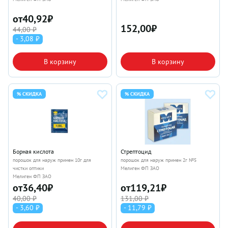
от
40,92
₽
152,00
₽
44,00 ₽
- 3,08 ₽
В корзину
В корзину
% СКИДКА
% СКИДКА
Борная кислота
Стрептоцид
порошок для наруж примен 10г для
порошок для наруж примен 2г №5
чистки оптики
Мелиген ФП ЗАО
Мелиген ФП ЗАО
от
36,40
₽
от
119,21
₽
40,00 ₽
131,00 ₽
- 3,60 ₽
- 11,79 ₽