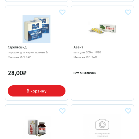
Стрептоцид
Аевит
порошок для наруж примен 2г
капсулы 200мг №10
Мелиген ФП ЗАО
Мелиген ФП ЗАО
28,00
₽
нет в наличии
В корзину