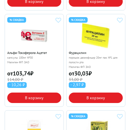
В корзину
В корзину
% СКИДКА
% СКИДКА
Альфа-Токоферола Ацетат
Фурацилин
капсулы 100мг №30
порошок дезинфицир 20мг пак №1 для
Мелиген ФП ЗАО
полости рта
Мелиген ФП ЗАО
от
103,74
₽
от
30,03
₽
114,00 ₽
33,00 ₽
- 10,26 ₽
- 2,97 ₽
В корзину
В корзину
% СКИДКА