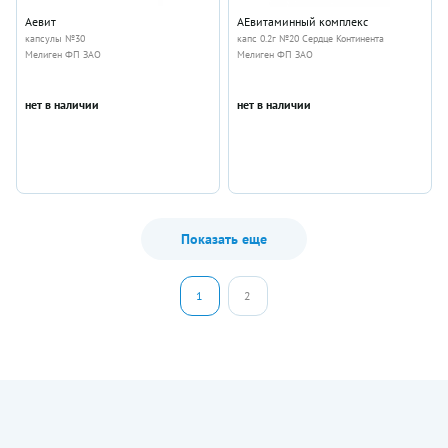
Аевит
АЕвитаминный комплекс
капсулы №30
капс 0.2г №20 Сердце Континента
Мелиген ФП ЗАО
Мелиген ФП ЗАО
нет в наличии
нет в наличии
Показать еще
1
2