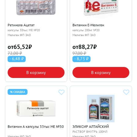
Ретинола Ацетат
Витамин Е-Мелиген
капсулы 33тыс МЕ №20
капсулы 200мг №20
Мелиген ФП ЗАО
Мелиген ФП ЗАО
от
65,52
₽
от
88,27
₽
72,00 ₽
97,00 ₽
- 6,48 ₽
- 8,73 ₽
В корзину
В корзину
% СКИДКА
Витамин А капсулы 33тыс МЕ №30
ЭЛИКСИР АЛТАЙСКИЙ
РАСТВОР ВНУТРЬ 100МЛ
Мелиген ФП ЗАО
Мелиген ФП ЗАО