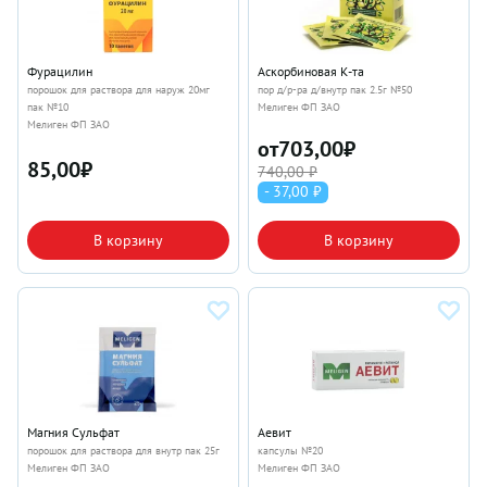
Фурацилин
Аскорбиновая К-та
порошок для раствора для наруж 20мг
пор д/р-ра д/внутр пак 2.5г №50
пак №10
Мелиген ФП ЗАО
Мелиген ФП ЗАО
от
703,00
₽
85,00
₽
740,00 ₽
- 37,00 ₽
В корзину
В корзину
Магния Сульфат
Аевит
порошок для раствора для внутр пак 25г
капсулы №20
Мелиген ФП ЗАО
Мелиген ФП ЗАО