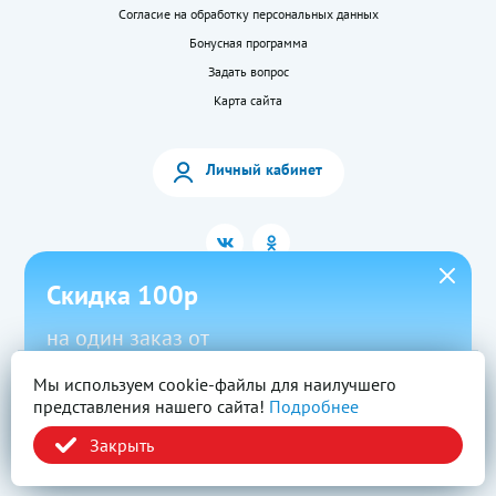
Согласие на обработку персональных данных
Бонусная программа
Задать вопрос
Карта сайта
Личный кабинет
Скидка 100р
на один заказ от
1500р в приложении
Мы используем cookie-файлы для наилучшего
2026 © «LEKkupi»
Все права защищены.
представления нашего сайта!
Подробнее
Новый
Скачать
Промокод
Вся информация на сайте — собственность ООО «Моя аптека». Публикация с
сайта www.lekkupi.ru без разрешения запрещена.
Закрыть
ОГРН:1025404723585, Лицензия № Л042-01125-54/00269824.
Политика конфиденциальности