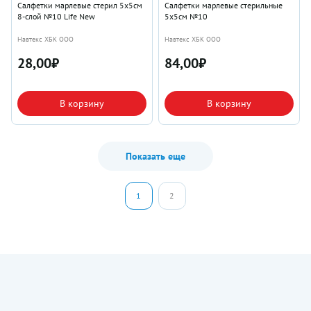
Салфетки марлевые стерил 5х5см
Салфетки марлевые стерильные
8-слой №10 Life New
5х5см №10
Навтекс ХБК ООО
Навтекс ХБК ООО
28,00
₽
84,00
₽
В корзину
В корзину
Показать еще
1
2