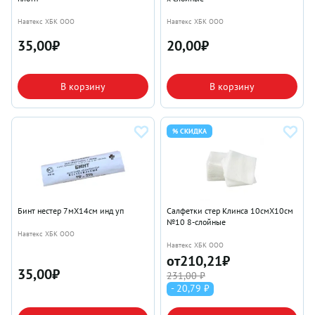
Навтекс ХБК ООО
Навтекс ХБК ООО
35,00
₽
20,00
₽
В корзину
В корзину
% СКИДКА
Бинт нестер 7мX14см инд уп
Салфетки стер Клинса 10смX10см
№10 8-слойные
Навтекс ХБК ООО
Навтекс ХБК ООО
от
210,21
₽
35,00
₽
231,00 ₽
- 20,79 ₽