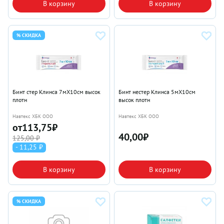
В корзину
В корзину
% СКИДКА
Бинт стер Клинса 7мX10см высок
Бинт нестер Клинса 5мX10см
плотн
высок плотн
Навтекс ХБК ООО
Навтекс ХБК ООО
от
113,75
₽
40,00
₽
125,00 ₽
- 11,25 ₽
В корзину
В корзину
% СКИДКА