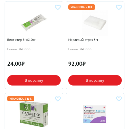
УПАКОВКА 5 ШТ.
Бинт стер 5мX10см
Марлевый отрез 3м
Навтекс ХБК ООО
Навтекс ХБК ООО
24,00
₽
92,00
₽
В корзину
В корзину
УПАКОВКА 5 ШТ.