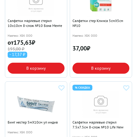
Салфетки марлевые стерил
Салфетки стер Клинса 5смX5см
10х10см 8-слож №10 Бона Менте
№10
Навтекс ХБК ООО
Навтекс ХБК ООО
от
175,63
₽
37,00
₽
193,00 ₽
- 17,37 ₽
В корзину
В корзину
% СКИДКА
Бинт нестер 5мX10см уп индив
Салфетки марлевые стерил
7.5х7.5см 8-слож №10 Life New
Навтекс ХБК ООО