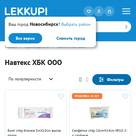
Новосибирск
Ваш город
?
Выбрать район
Искать
Все верно
Сменить город
Главная
•
Производители
•
Навтекс ХБК ООО
Навтекс ХБК ООО
По популярности
Фильтры
УПАКОВКА 10 ШТ.
Бинт стер Клинса 5мX10см высок
Салфетки стер 16смX14см №10 2-
плотн
х слойные