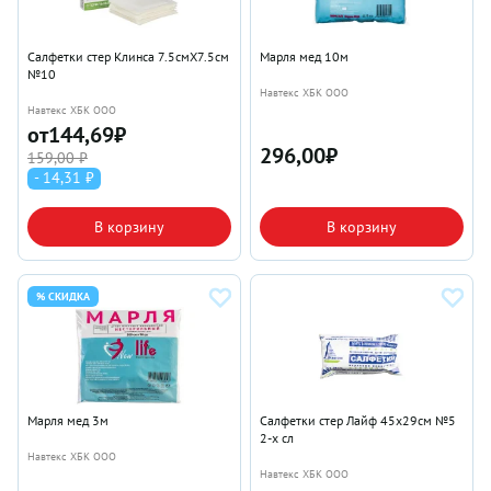
Салфетки стер Клинса 7.5смX7.5см
Марля мед 10м
№10
Навтекс ХБК ООО
Навтекс ХБК ООО
от
144,69
₽
296,00
₽
159,00 ₽
- 14,31 ₽
В корзину
В корзину
% СКИДКА
Марля мед 3м
Салфетки стер Лайф 45х29см №5
2-х сл
Навтекс ХБК ООО
Навтекс ХБК ООО