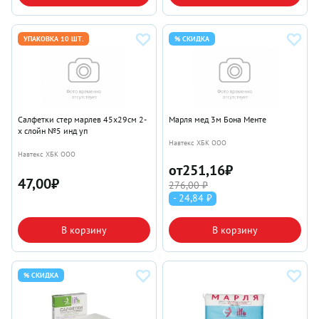
УПАКОВКА 10 ШТ.
% СКИДКА
Салфетки стер марлев 45х29см 2-
Марля мед 3м Бона Менте
х слойн №5 инд уп
Навтекс ХБК ООО
Навтекс ХБК ООО
от
251,16
₽
47,00
₽
276,00 ₽
- 24,84 ₽
В корзину
В корзину
% СКИДКА