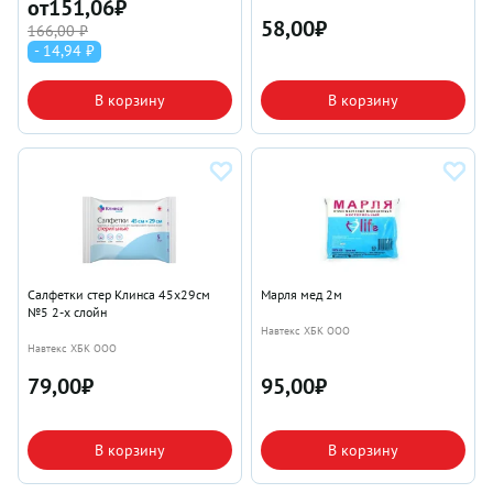
от
151,06
₽
58,00
₽
166,00 ₽
- 14,94 ₽
В корзину
В корзину
Салфетки стер Клинса 45х29см
Марля мед 2м
№5 2-х слойн
Навтекс ХБК ООО
Навтекс ХБК ООО
79,00
₽
95,00
₽
В корзину
В корзину