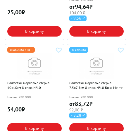
Навтекс ХБК ООО
от
94,64
₽
25,00
₽
104,00 ₽
- 9,36 ₽
В корзину
В корзину
УПАКОВКА 5 ШТ.
% СКИДКА
Салфетки марлевые стерил
Салфетки марлевые стерил
10х10см 8-слож №10
7.5х7.5см 8-слож №10 Бона Менте
Навтекс ХБК ООО
Навтекс ХБК ООО
от
83,72
₽
54,00
₽
92,00 ₽
- 8,28 ₽
В корзину
В корзину