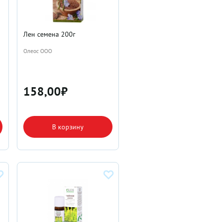
Лен семена 200г
Олеос ООО
158,00
₽
В корзину