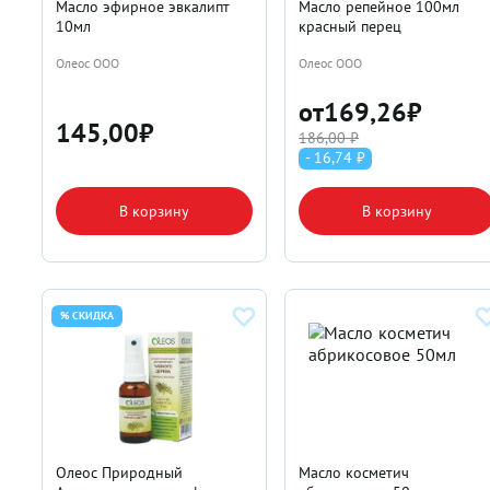
Масло эфирное эвкалипт
Масло репейное 100мл
10мл
красный перец
Олеос ООО
Олеос ООО
от
169,26
₽
145,00
₽
186,00 ₽
- 16,74 ₽
В корзину
В корзину
% СКИДКА
Олеос Природный
Масло косметич