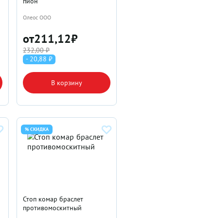
пион
Олеос ООО
от
211,12
₽
232,00 ₽
- 20,88 ₽
В корзину
% СКИДКА
Стоп комар браслет
противомоскитный