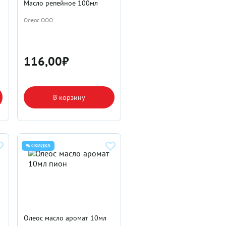
Масло репейное 100мл
Олеос ООО
116,00
₽
В корзину
% СКИДКА
Олеос масло аромат 10мл