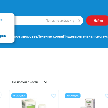
ть
Искать
Поиск по алфавиту
Найти
ород
ипп
Женское здоровье
Лечение крови
Пищеварительная систем
По популярности
% СКИДКА
% СКИДКА