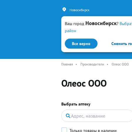
Новосибирск
Новосибирск
Ваш город
?
Выбра
район
Все верно
Сменить г
Каталог
Простуда и гр
Главная
•
Производители
•
Олеос ООО
Олеос ООО
Выбрать аптеку
Только товары в наличии