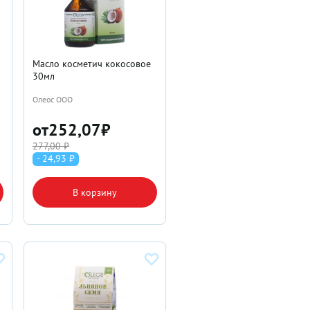
Масло косметич кокосовое
30мл
Олеос ООО
от
252,07
₽
277,00 ₽
- 24,93 ₽
В корзину