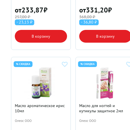
от
233,87
₽
от
331,20
₽
257,00 ₽
368,00 ₽
- 23,13 ₽
- 36,80 ₽
В корзину
В корзину
% СКИДКА
% СКИДКА
Масло ароматическое ирис
Масло для ногтей и
10мл
кутикулы защитное 2мл
Олеос ООО
Олеос ООО