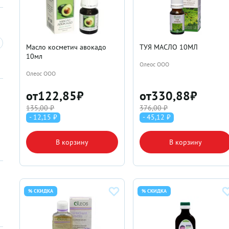
Масло косметич авокадо
ТУЯ МАСЛО 10МЛ
10мл
Олеос ООО
Олеос ООО
от
122,85
₽
от
330,88
₽
135,00 ₽
376,00 ₽
- 12,15 ₽
- 45,12 ₽
В корзину
В корзину
% СКИДКА
% СКИДКА