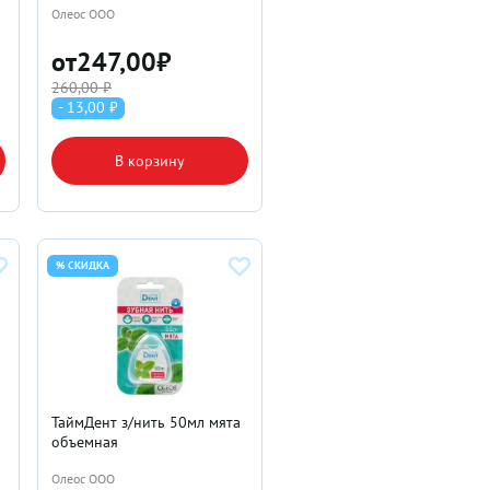
Олеос ООО
от
247,00
₽
260,00 ₽
- 13,00 ₽
В корзину
% СКИДКА
ТаймДент з/нить 50мл мята
объемная
Олеос ООО