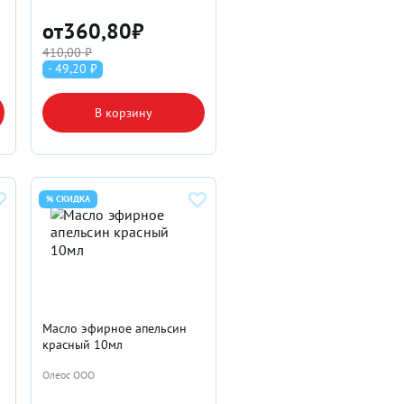
от
360,80
₽
410,00 ₽
- 49,20 ₽
В корзину
% СКИДКА
Масло эфирное апельсин
красный 10мл
Олеос ООО