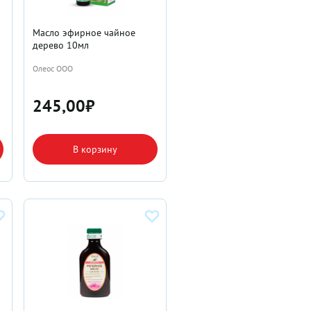
л
Масло эфирное чайное
дерево 10мл
Олеос ООО
245,00
₽
В корзину