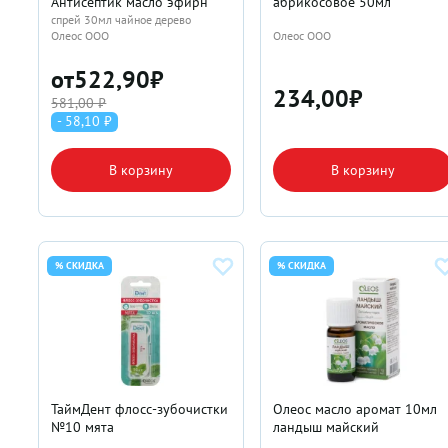
Антисептик масло эфирн
абрикосовое 50мл
спрей 30мл чайное дерево
Олеос ООО
Олеос ООО
от
522,90
₽
234,00
₽
581,00 ₽
- 58,10 ₽
В корзину
В корзину
% СКИДКА
% СКИДКА
ТаймДент флосс-зубочистки
Олеос масло аромат 10мл
№10 мята
ландыш майский