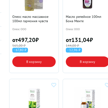
Олеос масло массажное
Масло репейное 100мл
100мл гармония чувств
Бона Менте
Олеос ООО
Олеос ООО
от
497,20
₽
от
131,04
₽
565,00 ₽
144,00 ₽
- 67,80 ₽
- 12,96 ₽
В корзину
В корзину