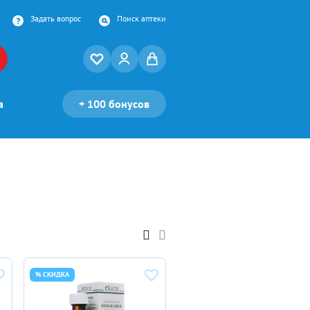
Задать вопрос
Поиск аптеки
а
+
100 бонусов
% СКИДКА