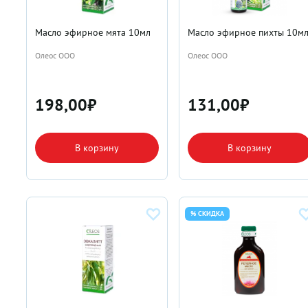
Масло эфирное мята 10мл
Масло эфирное пихты 10м
Олеос ООО
Олеос ООО
198,00
₽
131,00
₽
В корзину
В корзину
% СКИДКА