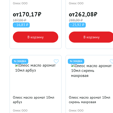
Олеос ООО
Олеос ООО
от
170,17
₽
от
262,08
₽
187,00 ₽
288,00 ₽
- 16,83 ₽
- 25,92 ₽
В корзину
В корзину
% СКИДКА
% СКИДКА
Олеос масло аромат 10мл
Олеос масло аромат 10мл
арбуз
сирень махровая
Олеос ООО
Олеос ООО