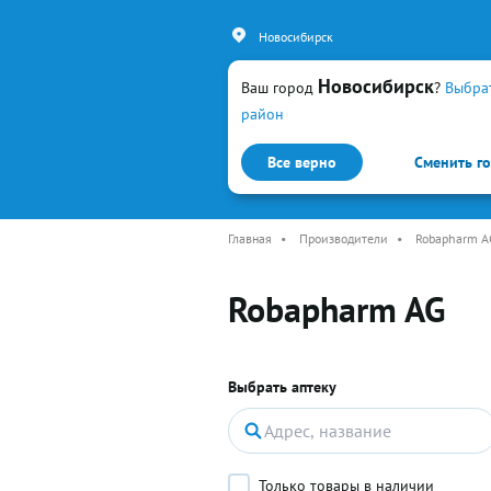
Новосибирск
Новосибирск
Ваш город
?
Выбра
район
Все верно
Сменить г
Каталог
Простуда и гр
Главная
•
Производители
•
Robapharm A
Robapharm AG
Выбрать аптеку
Только товары в наличии