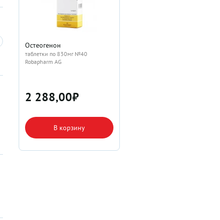
Остеогенон
таблетки по 830мг №40
Robapharm AG
2 288,00
₽
В корзину