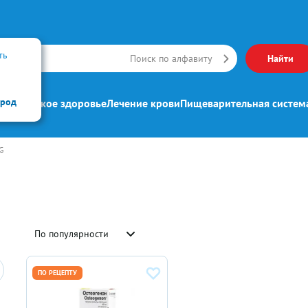
ть
Искать
Поиск по алфавиту
Найти
ород
ипп
Женское здоровье
Лечение крови
Пищеварительная систем
G
По популярности
ПО РЕЦЕПТУ