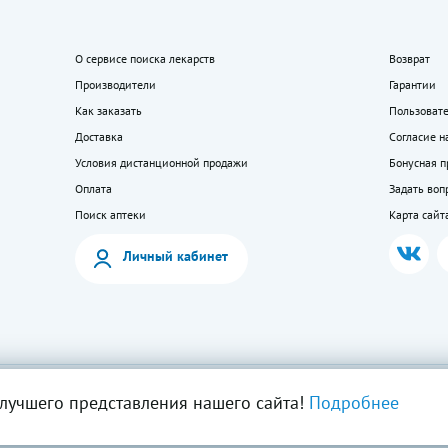
О сервисе поиска лекарств
Возврат
Производители
Гарантии
Как заказать
Пользоват
Доставка
Согласие н
Условия дистанционной продажи
Бонусная 
Оплата
Задать воп
Поиск аптеки
Карта сайт
Личный кабинет
мация на сайте — собственность ООО «Моя аптека». Публикация с сайта www.lekkupi
лучшего представления нашего сайта!
Подробнее
ия запрещена.
5404723585, Лицензия № Л042-01125-54/00269824.