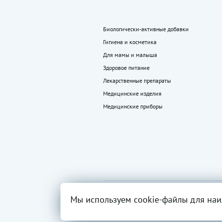
Биологически-активные добавки
Гигиена и косметика
Для мамы и малыша
Здоровое питание
Лекарственные препараты
Медицинские изделия
Медицинские приборы
2026 ©
Все права
Вся инфор
Мы используем cookie-файлы для наи
«LEKkupi»
защищены.
разрешен
ОГРН:102