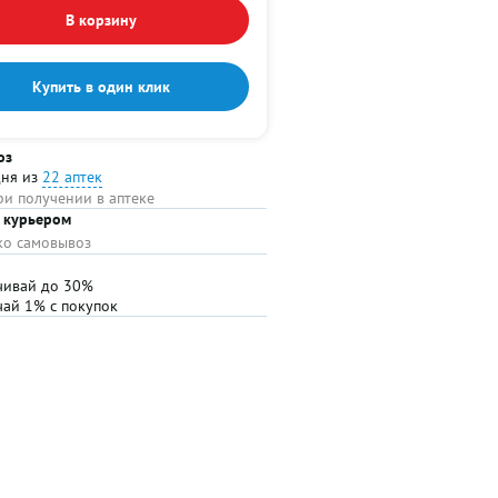
В корзину
Купить в один клик
оз
дня из
22 аптек
ри получении в аптеке
 курьером
ько самовывоз
чивай до 30%
чай 1% с покупок