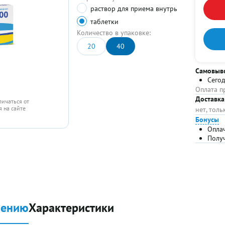
раствор для приема внутрь
таблетки
Количество в упаковке:
20
40
Самовыв
Сего
Оплата п
Доставка
личаться от
 на сайте
нет, тол
Бонусы
Опла
Полу
нению
Характеристики