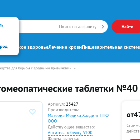
ть
Искать
Поиск по алфавиту
Найти
ород
ипп
Женское здоровье
Лечение крови
Пищеварительная систем
едства для борьбы с вредными привычками
•
гомеопатические таблетки №40
Артикул:
23427
Производитель:
от
4
Материа Медика Холдинг НПФ
ООО
Стоимо
Действующее вещество:
действ
Антитела к белку S100
Форма выпуска: