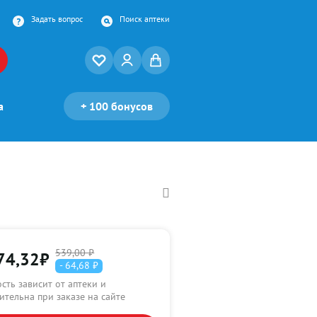
Задать вопрос
Поиск аптеки
а
+
100 бонусов
539,00 ₽
74,32
₽
- 64,68 ₽
сть зависит от аптеки и
ительна при заказе на сайте