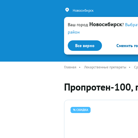
Новосибирск
Новосибирск
Ваш город
?
Выбра
район
Все верно
Сменить г
Каталог
Простуда и гр
Главная
•
Лекарственные препараты
•
Ср
Пропротен-100, 
% СКИДКА