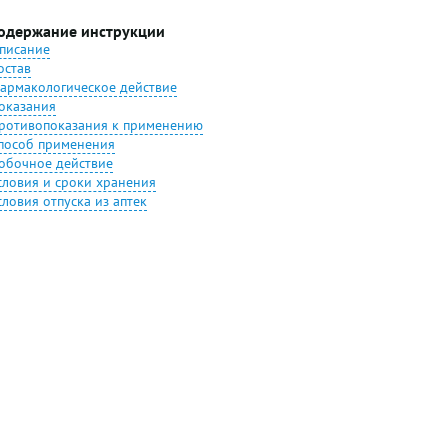
одержание инструкции
писание
остав
армакологическое действие
оказания
ротивопоказания к применению
пособ применения
обочное действие
словия и сроки хранения
словия отпуска из аптек