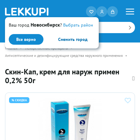
Новосибирск
Ваш город
?
Выбрать район
Искать
Все верно
Сменить город
Главная
•
Лекарственные препараты
•
Антисептические и дезинфицирующие средства наружного применения
•
Скин-Кап, крем для наруж примен
0,2% 50г
% СКИДКА