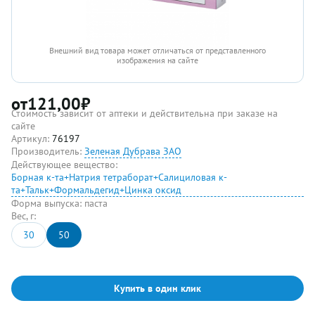
Внешний вид товара может отличаться от представленного
изображения на сайте
от
121,00
₽
Стоимость зависит от аптеки и действительна при заказе на
сайте
Артикул:
76197
Производитель:
Зеленая Дубрава ЗАО
Действующее вещество:
Борная к-та+Натрия тетраборат+Салициловая к-
та+Тальк+Формальдегид+Цинка оксид
Форма выпуска:
паста
Вес, г:
30
50
Купить в один клик