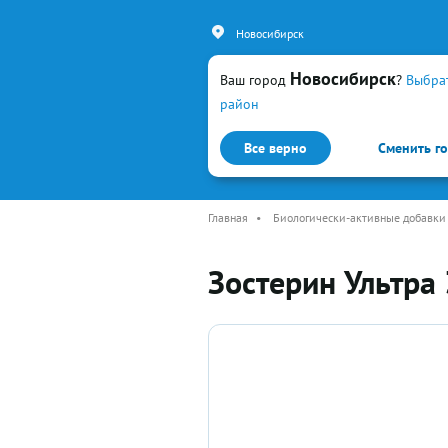
Новосибирск
Новосибирск
Ваш город
?
Выбра
район
Все верно
Сменить г
Каталог
Простуда и гр
Главная
•
Биологически-активные добавки
Зостерин Ультра