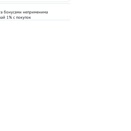
та бонусами неприменима
чай 1% с покупок