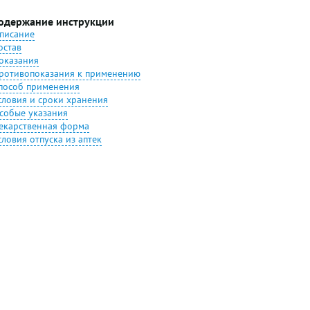
одержание инструкции
писание
остав
оказания
ротивопоказания к применению
пособ применения
словия и сроки хранения
собые указания
екарственная форма
словия отпуска из аптек