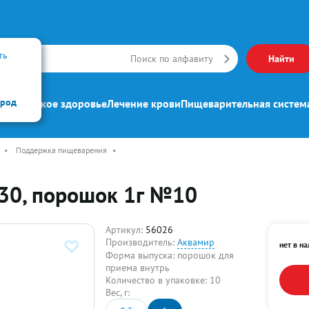
ть
Искать
Поиск по алфавиту
Найти
ород
ипп
Женское здоровье
Лечение крови
Пищеварительная систем
•
Поддержка пищеварения
•
 30, порошок 1г №10
Артикул:
56026
Производитель:
Аквамир
нет в н
Форма выпуска:
порошок для
приема внутрь
Количество в упаковке:
10
Вес, г: