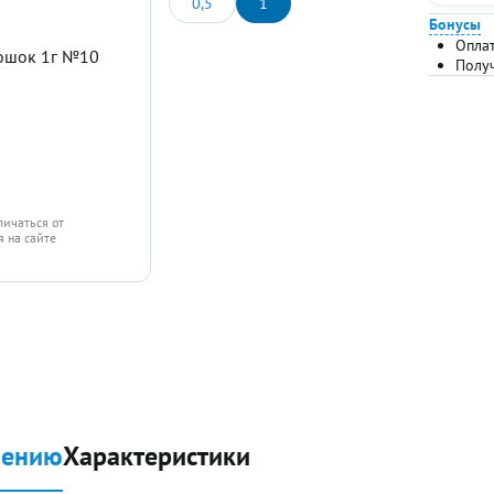
0,5
1
Бонусы
Опла
Полу
личаться от
 на сайте
нению
Характеристики