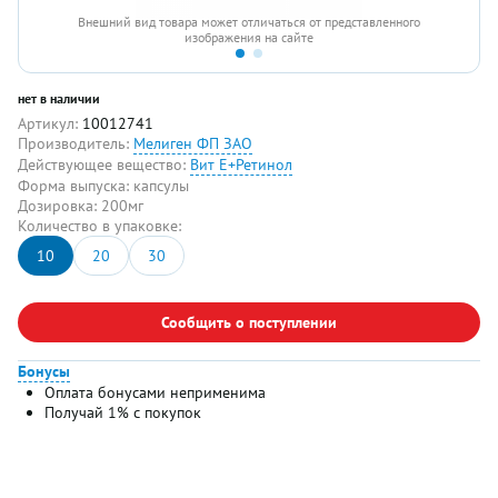
Внешний вид товара может отличаться от представленного
изображения на сайте
нет в наличии
Артикул:
10012741
Производитель:
Мелиген ФП ЗАО
Действующее вещество:
Вит Е+Ретинол
Форма выпуска:
капсулы
Дозировка:
200мг
Количество в упаковке:
10
20
30
Сообщить о поступлении
Бонусы
Оплата бонусами неприменима
Получай 1% с покупок