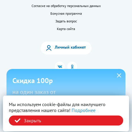
Согласие на обработку персональных данных
Бонусная программа
Задать вопрос
Карта сайта
Личный кабинет
Скидка 100р
на один заказ от
1500р в приложении
Мы используем cookie-файлы для наилучшего
2026 © «LEKkupi»
Все права защищены.
представления нашего сайта!
Подробнее
Новый
Скачать
Промокод
Вся информация на сайте — собственность ООО «Моя аптека». Публикация с
сайта www.lekkupi.ru без разрешения запрещена.
Закрыть
ОГРН:1025404723585, Лицензия № Л042-01125-54/00269824.
Политика конфиденциальности