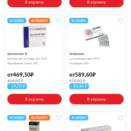
В корзину
В корзину
% СКИДКА
ПО РЕЦЕПТУ
% СКИДКА
Комплигам В
Гепазолон
раствор для в/м введ 2мл №10
суппозитории рект №10
Фармфирма Сотекс ЗАО
Альтфарм ООО
от
469,30
₽
от
589,60
₽
494,00 ₽
670,00 ₽
- 24,70 ₽
- 80,40 ₽
В корзину
В корзину
% СКИДКА
ПО РЕЦЕПТУ
% СКИДКА