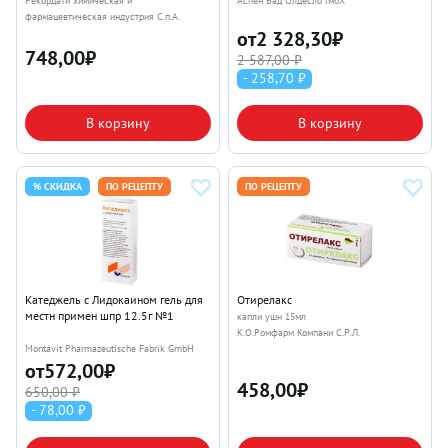
Рекордати химическая и
Аспен Бад Олдесло ГмбХ
фармацевтическая индустрия С.п.А.
от
2 328,30
₽
748,00
₽
2 587,00 ₽
- 258,70 ₽
В корзину
В корзину
% СКИДКА
ПО РЕЦЕПТУ
ПО РЕЦЕПТУ
Катеджель с Лидокаином гель для
Отирелакс
местн примен шпр 12.5г №1
капли ушн 15мл
К.О.Ромфарм Компани С.Р.Л.
Montavit Pharmazeutische Fabrik GmbH
от
572,00
₽
458,00
₽
650,00 ₽
- 78,00 ₽