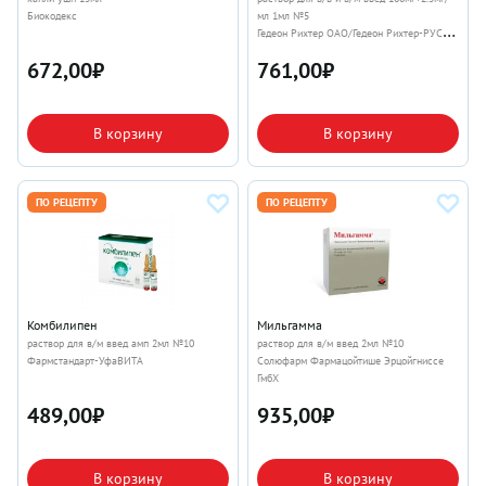
Биокодекс
мл 1мл №5
Гедеон Рихтер ОАО/Гедеон Рихтер-РУС
АО
672,00
₽
761,00
₽
В корзину
В корзину
ПО РЕЦЕПТУ
ПО РЕЦЕПТУ
Комбилипен
Мильгамма
раствор для в/м введ амп 2мл №10
раствор для в/м введ 2мл №10
Фармстандарт-УфаВИТА
Солюфарм Фармацойтише Эрцойгниссе
ГмбХ
489,00
₽
935,00
₽
В корзину
В корзину