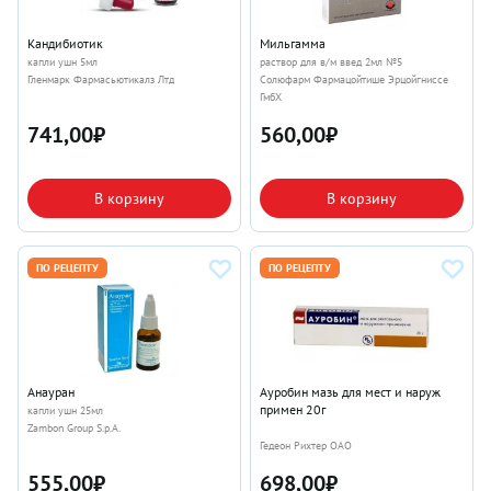
Кандибиотик
Мильгамма
капли ушн 5мл
раствор для в/м введ 2мл №5
Гленмарк Фармасьютикалз Лтд
Солюфарм Фармацойтише Эрцойгниссе
ГмбХ
741,00
₽
560,00
₽
В корзину
В корзину
ПО РЕЦЕПТУ
ПО РЕЦЕПТУ
Анауран
Ауробин мазь для мест и наруж
примен 20г
капли ушн 25мл
Zambon Group S.p.A.
Гедеон Рихтер ОАО
555,00
₽
698,00
₽