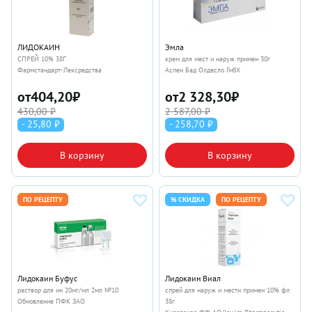
ЛИДОКАИН
Эмла
СПРЕЙ 10% 38Г
крем для мест и наруж примен 30г
Фармстандарт-Лексредства
Аспен Бад Олдесло ГмбХ
от
404,20
₽
от
2 328,30
₽
430,00 ₽
2 587,00 ₽
- 25,80 ₽
- 258,70 ₽
В корзину
В корзину
ПО РЕЦЕПТУ
% СКИДКА
ПО РЕЦЕПТУ
Лидокаин Буфус
Лидокаин Виал
раствор для ин 20мг/мл 2мл №10
спрей для наруж и местн примен 10% фл
Обновление ПФК ЗАО
38г