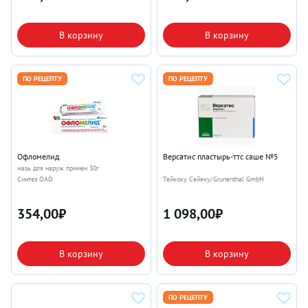
В корзину
В корзину
ПО РЕЦЕПТУ
ПО РЕЦЕПТУ
Офломелид
Версатис пластырь-ттс саше №5
мазь для наруж примен 30г
Синтез ОАО
Тейкоку Сейяку/Grunenthal GmbH
354,00
₽
1 098,00
₽
В корзину
В корзину
ПО РЕЦЕПТУ