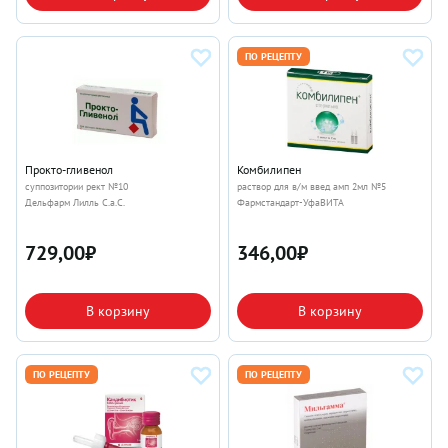
ПО РЕЦЕПТУ
Прокто-гливенол
Комбилипен
суппозитории рект №10
раствор для в/м введ амп 2мл №5
Дельфарм Лилль С.а.С.
Фармстандарт-УфаВИТА
729,00
₽
346,00
₽
В корзину
В корзину
ПО РЕЦЕПТУ
ПО РЕЦЕПТУ