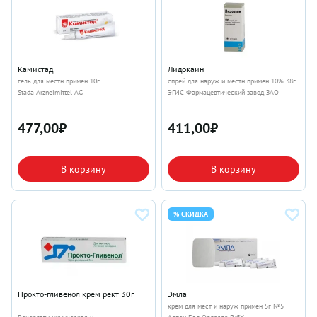
Камистад
Лидокаин
гель для местн примен 10г
спрей для наруж и местн примен 10% 38г
Stada Arzneimittel AG
ЭГИС Фармацевтический завод ЗАО
477,00
₽
411,00
₽
В корзину
В корзину
% СКИДКА
Прокто-гливенол крем рект 30г
Эмла
крем для мест и наруж примен 5г №5