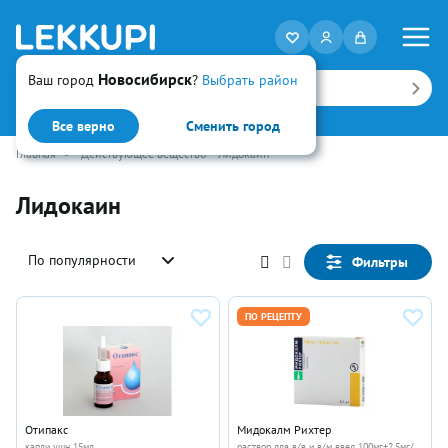
Новосибирск
Ваш город
?
Выбрать район
Искать
Все верно
Сменить город
Главная
•
Действующее вещество
Лидокаин
Лидокаин
По популярности
Фильтры
ПО РЕЦЕПТУ
Отипакс
Мидокалм Рихтер
капли ушн 15мл
раствор для в/в и в/м введ 100мг+2.5мг/