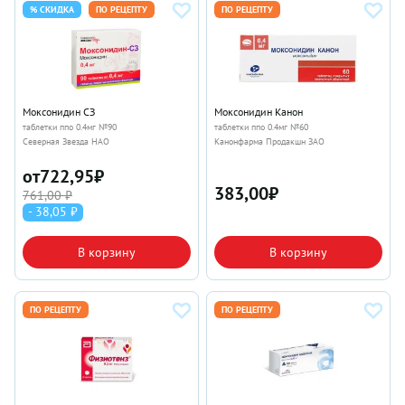
% СКИДКА
ПО РЕЦЕПТУ
ПО РЕЦЕПТУ
Моксонидин СЗ
Моксонидин Канон
таблетки ппо 0.4мг №90
таблетки ппо 0.4мг №60
Северная Звезда НАО
Канонфарма Продакшн ЗАО
от
722,95
₽
383,00
₽
761,00 ₽
- 38,05 ₽
В корзину
В корзину
ПО РЕЦЕПТУ
ПО РЕЦЕПТУ