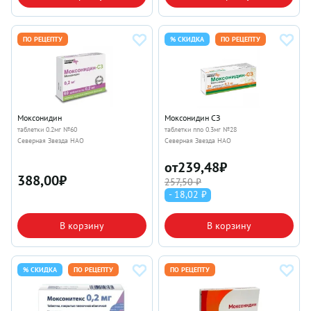
ПО РЕЦЕПТУ
% СКИДКА
ПО РЕЦЕПТУ
Моксонидин
Моксонидин СЗ
таблетки 0.2мг №60
таблетки ппо 0.3мг №28
Северная Звезда НАО
Северная Звезда НАО
от
239,48
₽
388,00
₽
257,50 ₽
- 18,02 ₽
В корзину
В корзину
% СКИДКА
ПО РЕЦЕПТУ
ПО РЕЦЕПТУ