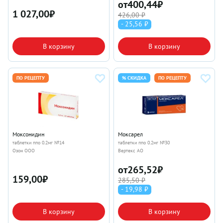
от
400,44
₽
1 027,00
₽
426,00 ₽
- 25,56 ₽
В корзину
В корзину
ПО РЕЦЕПТУ
% СКИДКА
ПО РЕЦЕПТУ
Моксонидин
Моксарел
таблетки ппо 0.2мг №14
таблетки ппо 0.2мг №30
Озон ООО
Вертекс АО
от
265,52
₽
159,00
₽
285,50 ₽
- 19,98 ₽
В корзину
В корзину