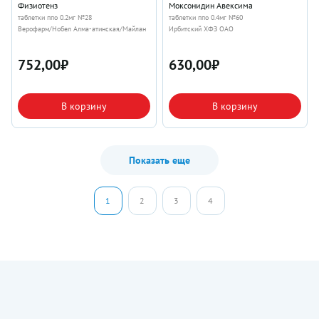
Физиотенз
Моксонидин Авексима
таблетки ппо 0.2мг №28
таблетки ппо 0.4мг №60
Верофарм/Нобел Алма-атинская/Майлан
Ирбитский ХФЗ ОАО
752,00
₽
630,00
₽
В корзину
В корзину
Показать еще
1
2
3
4