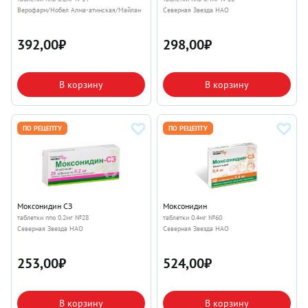
Верофарм/Нобел Алма-атинская/Майлан
Северная Звезда НАО
392,00
₽
298,00
₽
В корзину
В корзину
ПО РЕЦЕПТУ
ПО РЕЦЕПТУ
Моксонидин СЗ
Моксонидин
таблетки ппо 0.2мг №28
таблетки 0.4мг №60
Северная Звезда НАО
Северная Звезда НАО
253,00
₽
524,00
₽
В корзину
В корзину