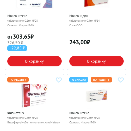
Моксонитекс
Моксонидин
таблетки ппо 0.2мг №28
таблетки ппо 0.4мг №14
Салютас Фарма ГмбХ
Озон ООО
от
303,65
₽
243,00
₽
326,50 ₽
- 22,85 ₽
В корзину
В корзину
ПО РЕЦЕПТУ
% СКИДКА
ПО РЕЦЕПТУ
Физиотенз
Моксонитекс
таблетки ппо 0.4мг №28
таблетки ппо 0.4мг №28
Верофарм/Нобел Алма-атинская/Майлан
Салютас Фарма ГмбХ