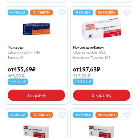
% СКИДКА
ПО РЕЦЕПТУ
% СКИДКА
ПО РЕЦЕПТУ
Моксарел
Моксонидин-Канон
таблетки ппо 0.4мг №30
таблетки ппо 0.4мг №14
Вертекс АО
Канонфарма Продакшн ЗАО
от
435,69
₽
от
197,63
₽
463,50 ₽
212,50 ₽
- 27,81 ₽
- 14,87 ₽
В корзину
В корзину
% СКИДКА
ПО РЕЦЕПТУ
% СКИДКА
ПО РЕЦЕПТУ