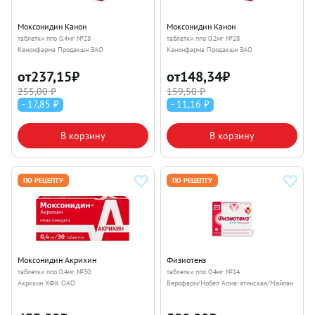
Моксонидин Канон
Моксонидин Канон
таблетки ппо 0.4мг №28
таблетки ппо 0.2мг №28
Канонфарма Продакшн ЗАО
Канонфарма Продакшн ЗАО
от
237,15
₽
от
148,34
₽
255,00 ₽
159,50 ₽
- 17,85 ₽
- 11,16 ₽
В корзину
В корзину
ПО РЕЦЕПТУ
ПО РЕЦЕПТУ
Моксонидин Акрихин
Физиотенз
таблетки ппо 0.4мг №30
таблетки ппо 0.4мг №14
Акрихин ХФК ОАО
Верофарм/Нобел Алма-атинская/Майлан