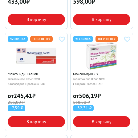
433,00
₽
598,00
₽
В корзину
В корзину
% СКИДКА
ПО РЕЦЕПТУ
% СКИДКА
ПО РЕЦЕПТУ
Моксонидин Канон
Моксонидин СЗ
таблетки ппо 0.2мг №60
таблетки ппо 0.2мг №90
Канонфарма Продакшн ЗАО
Северная Звезда НАО
от
245,41
₽
от
506,19
₽
253,00 ₽
538,50 ₽
- 7,59 ₽
- 32,31 ₽
В корзину
В корзину