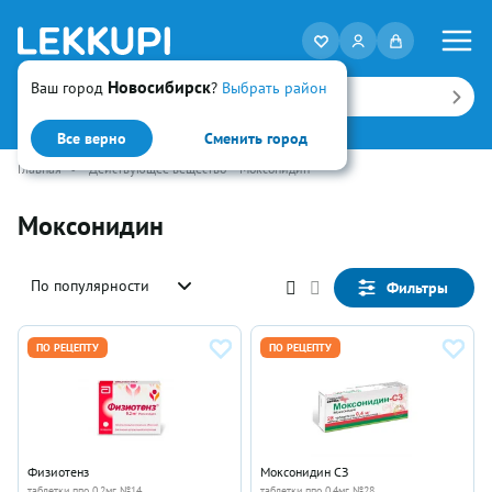
Новосибирск
Ваш город
?
Выбрать район
Искать
Все верно
Сменить город
Главная
•
Действующее вещество
Моксонидин
Моксонидин
По популярности
Фильтры
ПО РЕЦЕПТУ
ПО РЕЦЕПТУ
Физиотенз
Моксонидин СЗ
таблетки ппо 0.2мг №14
таблетки ппо 0.4мг №28