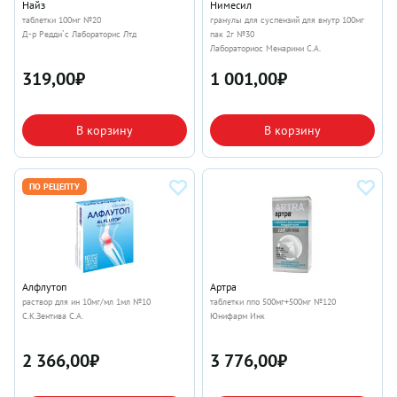
Найз
Нимесил
таблетки 100мг №20
гранулы для суспензий для внутр 100мг
Д-р Редди`с Лабораторис Лтд
пак 2г №30
Лабораториос Менарини С.А.
319,00
₽
1 001,00
₽
В корзину
В корзину
ПО РЕЦЕПТУ
Алфлутоп
Артра
раствор для ин 10мг/мл 1мл №10
таблетки ппо 500мг+500мг №120
С.К.Зентива С.А.
Юнифарм Инк
2 366,00
₽
3 776,00
₽