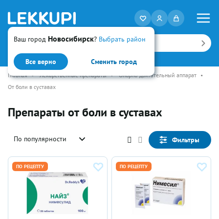
Новосибирск
Ваш город
?
Выбрать район
Искать
Все верно
Сменить город
Главная
•
Лекарственные препараты
•
Опорно-двигательный аппарат
•
От боли в суставах
Препараты от боли в суставах
По популярности
Фильтры
ПО РЕЦЕПТУ
ПО РЕЦЕПТУ