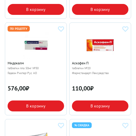
В корзину
В корзину
ПО РЕЦЕПТУ
Мидокалм
Аскофен П
таблетки ппо 50мг №30
таблетки №20
Гедеон Рихтер-Рус АО
Фармстандарт-Лексредства
576,00
₽
110,00
₽
В корзину
В корзину
% СКИДКА