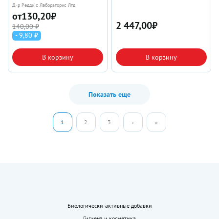
Д-р Редди`с Лабораторис Лтд
от
130,20
₽
2 447,00
₽
140,00 ₽
- 9,80 ₽
В корзину
В корзину
Показать еще
1
2
3
›
»
Биологически-активные добавки
Гигиена и косметика