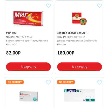
Миг 400
Золотая Звезда Бальзам
таблетки ппо 400мг №10
мазь для наруж примен 4г
Берлин-Хеми/Менарини Групп/Новартис
Данафа Фармасьютикал Джойнт Сток
Нева ООО
Компани
82,00
₽
180,00
₽
В корзину
В корзину
ПО РЕЦЕПТУ
ПО РЕЦЕПТУ