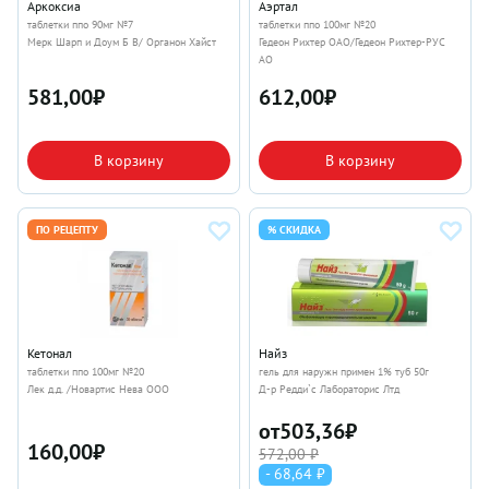
Аркоксиа
Аэртал
таблетки ппо 90мг №7
таблетки ппо 100мг №20
Мерк Шарп и Доум Б В/ Органон Хайст
Гедеон Рихтер ОАО/Гедеон Рихтер-РУС
АО
581,00
₽
612,00
₽
В корзину
В корзину
ПО РЕЦЕПТУ
% СКИДКА
Кетонал
Найз
таблетки ппо 100мг №20
гель для наружн примен 1% туб 50г
Лек д.д. /Новартис Нева ООО
Д-р Редди`с Лабораторис Лтд
от
503,36
₽
160,00
₽
572,00 ₽
- 68,64 ₽