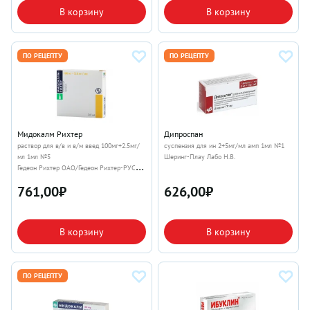
В корзину
В корзину
ПО РЕЦЕПТУ
ПО РЕЦЕПТУ
Мидокалм Рихтер
Дипроспан
раствор для в/в и в/м введ 100мг+2.5мг/
суспензия для ин 2+5мг/мл амп 1мл №1
мл 1мл №5
Шеринг-Плау Лабо Н.В.
Гедеон Рихтер ОАО/Гедеон Рихтер-РУС
АО
761,00
₽
626,00
₽
В корзину
В корзину
ПО РЕЦЕПТУ