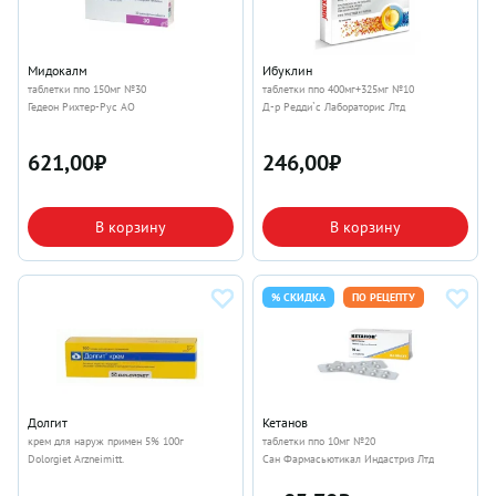
Мидокалм
Ибуклин
таблетки ппо 150мг №30
таблетки ппо 400мг+325мг №10
Гедеон Рихтер-Рус АО
Д-р Редди`с Лабораторис Лтд
621,00
₽
246,00
₽
В корзину
В корзину
% СКИДКА
ПО РЕЦЕПТУ
Долгит
Кетанов
крем для наруж примен 5% 100г
таблетки ппо 10мг №20
Dolorgiet Arzneimitt.
Сан Фармасьютикал Индастриз Лтд