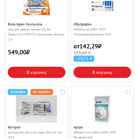
Вольтарен Эмульгель
Ибупрофен
гель для наружн примен 1% 50г
таблетки по 200мг №20
Хелеон КХ САРЛ/ГСК Консьюмер Хелскер
Татхимфармпрепараты ОАО
С.А.
от
142,29
₽
549,00
₽
153,00 ₽
- 10,71 ₽
В корзину
В корзину
% СКИДКА
ПО РЕЦЕПТУ
Кеторол
Артра
раствор для в/в и в/м введ 30мг/мл 1мл
таблетки ппо 500мг+500мг №60
№10
Юнифарм Инк