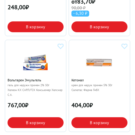
от
83,70
₽
248,00
₽
90,00 ₽
- 6,30 ₽
В корзину
В корзину
Вольтарен Эмульгель
Кетонал
гель для наружн примен 2% 50г
крем для наруж примен 5% 30г
Хелеон КХ САРЛ/ГСК Консьюмер Хелскер
Салютас Фарма ГмбХ
С.А.
767,00
₽
404,00
₽
В корзину
В корзину