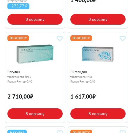
1 400,00
₽
2 507,00 ₽
- 275,77 ₽
В корзину
В корзину
ПО РЕЦЕПТУ
ПО РЕЦЕПТУ
Регулон
Ригевидон
таблетки ппо №63
таблетки по №63
Гедеон Рихтер ОАО
Гедеон Рихтер ОАО
2 710,00
₽
1 617,00
₽
В корзину
В корзину
% СКИДКА
ПО РЕЦЕПТУ