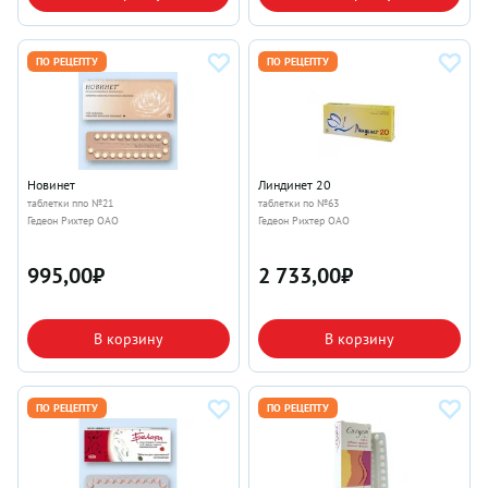
ПО РЕЦЕПТУ
ПО РЕЦЕПТУ
Новинет
Линдинет 20
таблетки ппо №21
таблетки по №63
Гедеон Рихтер ОАО
Гедеон Рихтер ОАО
995,00
₽
2 733,00
₽
В корзину
В корзину
ПО РЕЦЕПТУ
ПО РЕЦЕПТУ