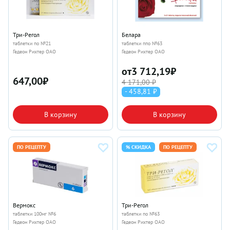
Три-Регол
Белара
таблетки по №21
таблетки ппо №63
Гедеон Рихтер ОАО
Гедеон Рихтер ОАО
от
3 712,19
₽
647,00
₽
4 171,00 ₽
- 458,81 ₽
В корзину
В корзину
ПО РЕЦЕПТУ
% СКИДКА
ПО РЕЦЕПТУ
Вермокс
Три-Регол
таблетки 100мг №6
таблетки по №63
Гедеон Рихтер ОАО
Гедеон Рихтер ОАО