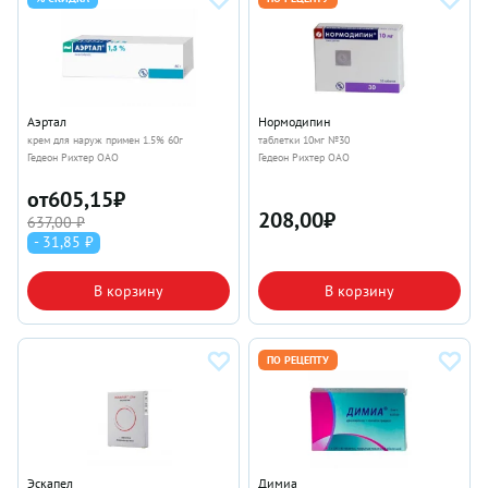
Аэртал
Нормодипин
крем для наруж примен 1.5% 60г
таблетки 10мг №30
Гедеон Рихтер ОАО
Гедеон Рихтер ОАО
от
605,15
₽
208,00
₽
637,00 ₽
- 31,85 ₽
В корзину
В корзину
ПО РЕЦЕПТУ
Эскапел
Димиа