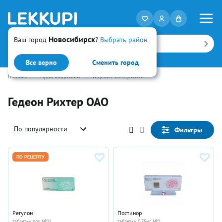
Новосибирск
Ваш город
?
Выбрать район
Искать
Все верно
Сменить город
Главная
•
Производители
•
Гедеон Рихтер ОАО
Гедеон Рихтер ОАО
По популярности
Фильтры
ПО РЕЦЕПТУ
Регулон
Постинор
таблетки ппо №21
таблетки 0.75мг №2