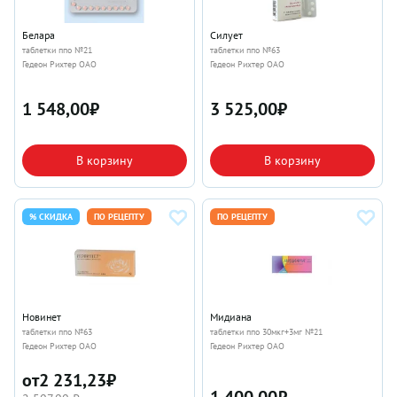
Белара
Силует
таблетки ппо №21
таблетки ппо №63
Гедеон Рихтер ОАО
Гедеон Рихтер ОАО
1 548,00
₽
3 525,00
₽
В корзину
В корзину
% СКИДКА
ПО РЕЦЕПТУ
ПО РЕЦЕПТУ
Новинет
Мидиана
таблетки ппо №63
таблетки ппо 30мкг+3мг №21
Гедеон Рихтер ОАО
Гедеон Рихтер ОАО
от
2 231,23
₽