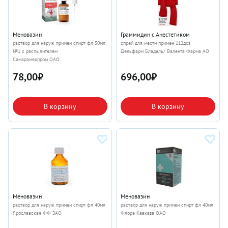
Меновазин
Граммидин с Анестетиком
раствор для наруж примен спирт фл 50мл
спрей для местн примен 112доз
№1 с распылителем
Дельфарм Бладель/ Валента Фарма АО
Самарамедпром ОАО
78,00
₽
696,00
₽
В корзину
В корзину
Меновазин
Меновазин
раствор для наруж примен спирт фл 40мл
раствор для наруж примен спирт фл 40мл
Ярославская ФФ ЗАО
Флора Кавказа ОАО