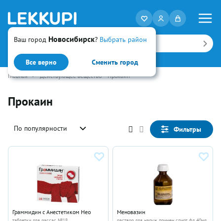
Новосибирск
Ваш город
?
Выбрать район
Искать
Все верно
Сменить город
Главная
•
Действующее вещество
Прокаин
Прокаин
По популярности
Фильтры
Граммидин с Анестетиком Нео
Меновазин
таблетки для рассас №18
раствор для наруж примен спирт фл 40мл