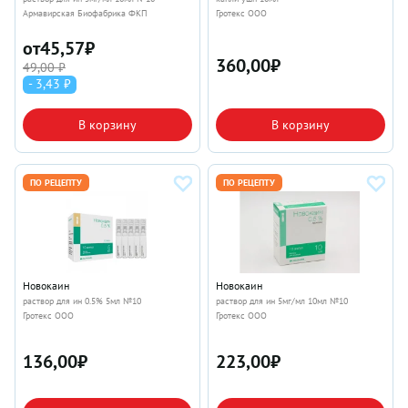
Армавирская Биофабрика ФКП
Гротекс ООО
от
45,57
₽
360,00
₽
49,00 ₽
- 3,43 ₽
В корзину
В корзину
ПО РЕЦЕПТУ
ПО РЕЦЕПТУ
Новокаин
Новокаин
раствор для ин 0.5% 5мл №10
раствор для ин 5мг/мл 10мл №10
Гротекс ООО
Гротекс ООО
136,00
₽
223,00
₽