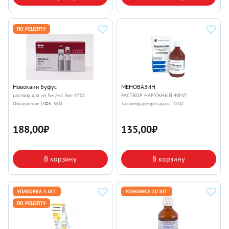
ПО РЕЦЕПТУ
Новокаин Буфус
МЕНОВАЗИН
раствор для ин 5мг/мл 5мл №10
РАСТВОР НАРУЖНЫЙ 40МЛ
Обновление ПФК ЗАО
Татхимфармпрепараты ОАО
188,00
₽
135,00
₽
В корзину
В корзину
УПАКОВКА 5 ШТ.
УПАКОВКА 20 ШТ.
ПО РЕЦЕПТУ