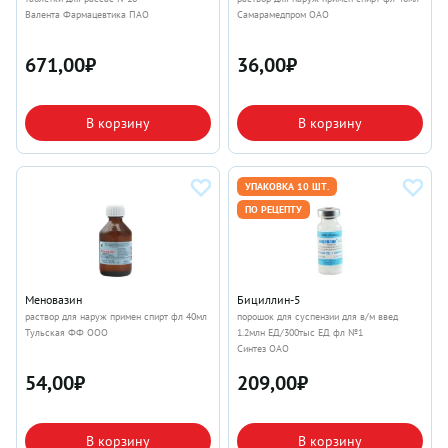
Валента Фармацевтика ПАО
Самарамедпром ОАО
671,00
₽
36,00
₽
В корзину
В корзину
УПАКОВКА 10 ШТ.
ПО РЕЦЕПТУ
Меновазин
Бициллин-5
раствор для наруж примен спирт фл 40мл
порошок для суспензии для в/м введ
Тульская ФФ ООО
1.2млн ЕД/300тыс ЕД фл №1
Синтез ОАО
54,00
₽
209,00
₽
В корзину
В корзину