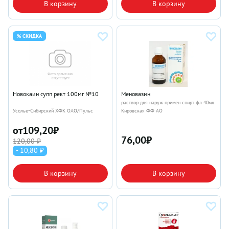
В корзину
В корзину
% СКИДКА
Новокаин супп рект 100мг №10
Меновазин
раствор для наруж примен спирт фл 40мл
Усолье-Сибирский ХФК ОАО/Пульс
Кировская ФФ АО
от
109,20
₽
76,00
₽
120,00 ₽
- 10,80 ₽
В корзину
В корзину