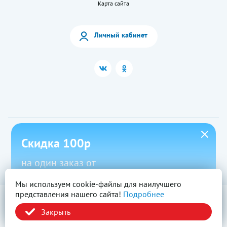
Карта сайта
Личный кабинет
2026 © «LEKkupi»
Скидка 100р
Все права защищены.
Вся информация на сайте — собственность ООО «Моя аптека». Публикация с
сайта www.lekkupi.ru без разрешения запрещена.
на один заказ от
ОГРН:1025404723585, Лицензия № Л042-01125-54/00269824.
Политика конфиденциальности
1500р в приложении
Мы используем cookie-файлы для наилучшего
представления нашего сайта!
Подробнее
Новый
Скачать
Промокод
Закрыть