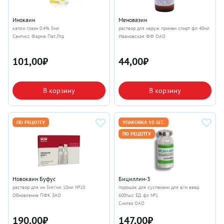
Инокаин
Меновазин
капли глазн 0.4% 5мл
раствор для наруж примен спирт фл 40мл
Сентисс Фарма Пвт.Лтд
Ивановская ФФ ОАО
101,00
₽
44,00
₽
В корзину
В корзину
ПО РЕЦЕПТУ
УПАКОВКА 10 ШТ.
ПО РЕЦЕПТУ
Новокаин Буфус
Бициллин-3
раствор для ин 5мг/мл 10мл №10
порошок для суспензии для в/м введ
Обновление ПФК ЗАО
600тыс ЕД фл №1
Синтез ОАО
190,00
₽
147,00
₽