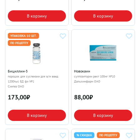
В корзину
В корзину
УПАКОВКА 10 ШТ.
ПО РЕЦЕПТУ
Бициллин-3
Новокаин
порошок для суспензии для в/м введ
суппозитории рект 100мг №10
1200тыс ЕД фл №1
Дальхимфарм ОАО
Синтез ОАО
173,00
₽
88,00
₽
В корзину
В корзину
% СКИДКА
ПО РЕЦЕПТУ