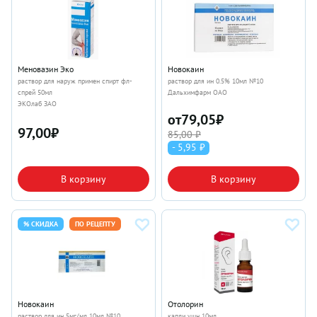
Меновазин Эко
Новокаин
раствор для наруж примен спирт фл-
раствор для ин 0.5% 10мл №10
спрей 50мл
Дальхимфарм ОАО
ЭКОлаб ЗАО
от
79,05
₽
97,00
₽
85,00 ₽
- 5,95 ₽
В корзину
В корзину
% СКИДКА
ПО РЕЦЕПТУ
Новокаин
Отолорин
раствор для ин 5мг/мл 10мл №10
капли ушн 10мл