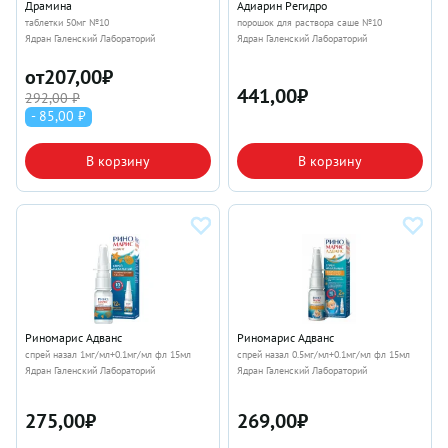
Драмина
Адиарин Регидро
таблетки 50мг №10
порошок для раствора саше №10
Ядран Галенский Лабораторий
Ядран Галенский Лабораторий
от
207,00
₽
441,00
₽
292,00 ₽
- 85,00 ₽
В корзину
В корзину
Риномарис Адванс
Риномарис Адванс
спрей назал 1мг/мл+0.1мг/мл фл 15мл
спрей назал 0.5мг/мл+0.1мг/мл фл 15мл
Ядран Галенский Лабораторий
Ядран Галенский Лабораторий
275,00
₽
269,00
₽