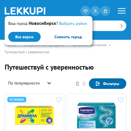
Новосибирск
Ваш город
?
Выбрать район
Искать
Все верно
Сменить город
Главная
•
Лекарственные препараты
•
Противоаллергические
•
Путешествуй с уверенностью
Путешествуй с уверенностью
По популярности
Фильтры
% СКИДКА