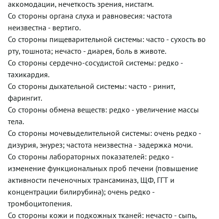
аккомодации, нечеткость зрения, нистагм.
Со стороны органа слуха и равновесия: частота
неизвестна - вертиго.
Со стороны пищеварительной системы: часто - сухость во
рту, тошнота; нечасто - диарея, боль в животе.
Со стороны сердечно-сосудистой системы: редко -
тахикардия.
Со стороны дыхательной системы: часто - ринит,
фарингит.
Со стороны обмена веществ: редко - увеличение массы
тела.
Со стороны мочевыделительной системы: очень редко -
дизурия, энурез; частота неизвестна - задержка мочи.
Со стороны лабораторных показателей: редко -
изменение функциональных проб печени (повышение
активности печеночных трансаминаз, ЩФ, ГГТ и
концентрации билирубина); очень редко -
тромбоцитопения.
Со стороны кожи и подкожных тканей: нечасто - сыпь,