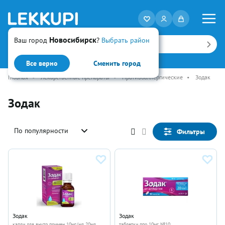
Новосибирск
Ваш город
?
Выбрать район
Искать
Все верно
Сменить город
Главная
•
Лекарственные препараты
•
Противоаллергические
•
Зодак
Зодак
По популярности
Фильтры
Зодак
Зодак
капли для внутр примен 10мг/мл 20мл
таблетки ппо 10мг №10