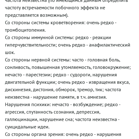
частота неизвестна (по имеющимся данным определить
частоту встречаемости побочного эффекта не
представляется возможным).
Со стороны системы кроветворения: очень редко -
тромбоцитопения.
Со стороны иммунной системы: редко - реакции
гиперчувствительности; очень редко - анафилактический
шок.
Со стороны нервной системы: часто - головная боль,
сонливость, повышенная утомляемость, головокружение;
нечасто - парестезии; редко - судороги, нарушения
двигательной функции; очень редко - извращения вкуса,
дискинезия, дистония, обморок, тремор, тик; частота
неизвестна - нарушение памяти, в т.ч. амнезия.
Нарушения психики: нечасто - возбуждение; редко -
агрессия, спутанность сознания, депрессия,
галлюцинации, нарушение сна; частота неизвестна -
суицидальные идеи.
Со стороны органа зрения: очень редко - нарушения