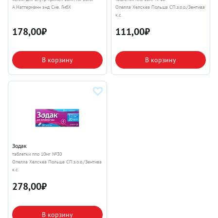
А.Наттерманн энд Сие. ГмбХ
Опелла Хелскеа Польша СП.з.о.о./Зентива
к.с.
178,00
₽
111,00
₽
В корзину
В корзину
Зодак
таблетки ппо 10мг №30
Опелла Хелскеа Польша СП.з.о.о./Зентива
к.с.
278,00
₽
В корзину