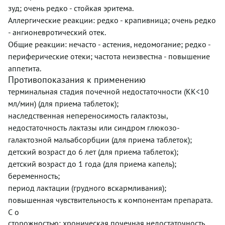
зуд; очень редко - стойкая эритема.
Аллергические реакции: редко - крапивница; очень редко
- ангионевротический отек.
Общие реакции: нечасто - астения, недомогание; редко -
периферические отеки; частота неизвестна - повышение
аппетита.
Противопоказания к применению
терминальная стадия почечной недостаточности (КК<10
мл/мин) (для приема таблеток);
наследственная непереносимость галактозы,
недостаточность лактазы или синдром глюкозо-
галактозной мальабсорбции (для приема таблеток);
детский возраст до 6 лет (для приема таблеток);
детский возраст до 1 года (для приема капель);
беременность;
период лактации (грудного вскармливания);
повышенная чувствительность к компонентам препарата.
С о
сторожностью: хроническая почечная недостаточность