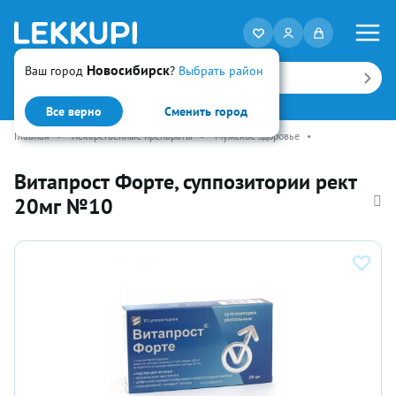
Новосибирск
Ваш город
?
Выбрать район
Искать
Все верно
Сменить город
Главная
•
Лекарственные препараты
•
Мужское здоровье
•
Витапрост Форте, суппозитории рект
20мг №10