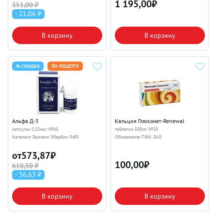
1 195,00
₽
351,00 ₽
- 21,06 ₽
В корзину
В корзину
% СКИДКА
ПО РЕЦЕПТУ
Альфа Д-3
Кальция Глюконат-Renewal
капсулы 0.25мкг №60
таблетки 500мг №30
Каталент Германи Эбербах ГмбХ
Обновление ПФК ЗАО
от
573,87
₽
100,00
₽
610,50 ₽
- 36,63 ₽
В корзину
В корзину