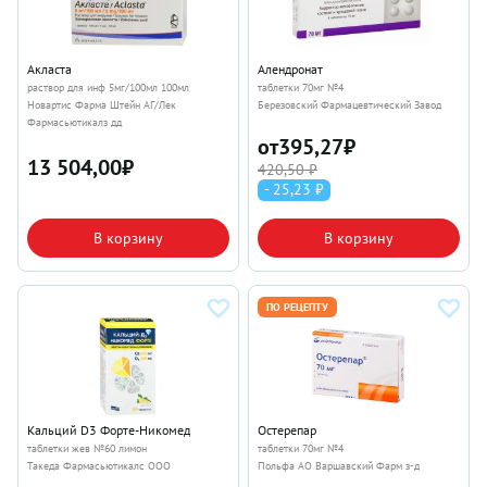
Акласта
Алендронат
раствор для инф 5мг/100мл 100мл
таблетки 70мг №4
Новартис Фарма Штейн АГ/Лек
Березовский Фармацевтический Завод
Фармасьютикалз дд
от
395,27
₽
13 504,00
₽
420,50 ₽
- 25,23 ₽
В корзину
В корзину
ПО РЕЦЕПТУ
Кальций D3 Форте-Никомед
Остерепар
таблетки жев №60 лимон
таблетки 70мг №4
Такеда Фармасьютикалс ООО
Польфа АО Варшавский Фарм з-д