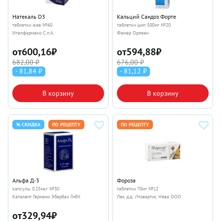
Натекаль D3
Кальций Сандоз Форте
таблетки жев №60
таблетки шип 500мг №20
Италфармако С.п.А.
Фамар Орлеан
от
600,16
₽
от
594,88
₽
682,00 ₽
676,00 ₽
- 81,84 ₽
- 81,12 ₽
В корзину
В корзину
% СКИДКА
ПО РЕЦЕПТУ
ПО РЕЦЕПТУ
Альфа Д-3
Фороза
капсулы 0.25мкг №30
таблетки 70мг №12
Каталент Германи Эбербах ГмбХ
Лек д.д. /Новартис Нева ООО
от
329,94
₽