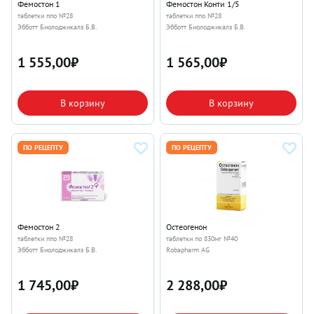
Фемостон 1
Фемостон Конти 1/5
таблетки ппо №28
таблетки ппо №28
Эбботт Биолоджикалз Б.В.
Эбботт Биолоджикалз Б.В.
1 555,00
₽
1 565,00
₽
В корзину
В корзину
ПО РЕЦЕПТУ
ПО РЕЦЕПТУ
Фемостон 2
Остеогенон
таблетки ппо №28
таблетки по 830мг №40
Эбботт Биолоджикалз Б.В.
Robapharm AG
1 745,00
₽
2 288,00
₽