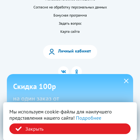
Согласие на обработку персональных данных
Бонусная программа
Задать вопрос
Карта сайта
Личный кабинет
Скидка 100р
на один заказ от
1500р в приложении
Мы используем cookie-файлы для наилучшего
2026 © «LEKkupi»
Все права защищены.
представления нашего сайта!
Подробнее
Новый
Скачать
Промокод
Вся информация на сайте — собственность ООО «Моя аптека». Публикация с
сайта www.lekkupi.ru без разрешения запрещена.
Закрыть
ОГРН:1025404723585, Лицензия № Л042-01125-54/00269824.
Политика конфиденциальности