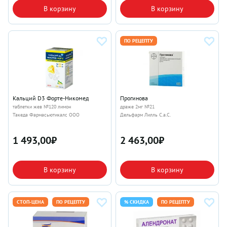
В корзину
В корзину
ПО РЕЦЕПТУ
Кальций D3 Форте-Никомед
Прогинова
таблетки жев №120 лимон
драже 2мг №21
Такеда Фармасьютикалс ООО
Дельфарм Лилль С.а.С.
1 493,00
₽
2 463,00
₽
В корзину
В корзину
СТОП-ЦЕНА
ПО РЕЦЕПТУ
% СКИДКА
ПО РЕЦЕПТУ