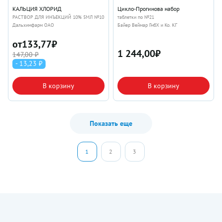
КАЛЬЦИЯ ХЛОРИД
Цикло-Прогинова набор
РАСТВОР ДЛЯ ИНЪЕКЦИЙ 10% 5МЛ №10
таблетки по №21
Дальхимфарм ОАО
Байер Веймар ГмбХ и Ко. КГ
от
133,77
₽
1 244,00
₽
147,00 ₽
- 13,23 ₽
В корзину
В корзину
Показать еще
1
2
3