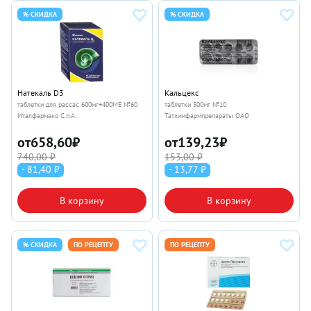
% СКИДКА
% СКИДКА
Натекаль D3
Кальцекс
таблетки для рассас 600мг+400МЕ №60
таблетки 500мг №10
Италфармако С.п.А.
Татхимфармпрепараты ОАО
от
658,60
₽
от
139,23
₽
740,00 ₽
153,00 ₽
- 81,40 ₽
- 13,77 ₽
В корзину
В корзину
% СКИДКА
ПО РЕЦЕПТУ
ПО РЕЦЕПТУ