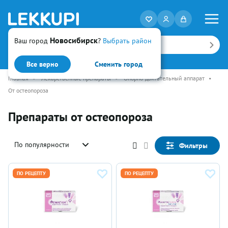
Новосибирск
Ваш город
?
Выбрать район
Искать
Все верно
Сменить город
Главная
•
Лекарственные препараты
•
Опорно-двигательный аппарат
•
От остеопороза
Препараты от остеопороза
По популярности
Фильтры
ПО РЕЦЕПТУ
ПО РЕЦЕПТУ