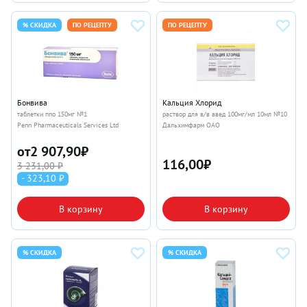
% СКИДКА
ПО РЕЦЕПТУ
ПО РЕЦЕПТУ
Бонвива
Кальция Хлорид
таблетки ппо 150мг №1
раствор для в/в введ 100мг/мл 10мл №10
Penn Pharmaceuticals Services Ltd
Дальхимфарм ОАО
от
2 907,90
₽
116,00
₽
3 231,00 ₽
- 323,10 ₽
В корзину
В корзину
% СКИДКА
% СКИДКА